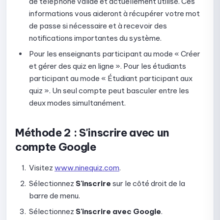
de téléphone valide et actuellement utilisé. Ces
confirmer les scores
informations vous aideront à récupérer votre mot
de passe si nécessaire et à recevoir des
Guide pour consulter les données de surveillance des
examens
notifications importantes du système.
Pour les enseignants participant au mode « Créer
Guide pour consulter les statistiques d'examen
et gérer des quiz en ligne ». Pour les étudiants
Guide pour copier un quiz
participant au mode « Étudiant participant aux
quiz ». Un seul compte peut basculer entre les
Guide pour supprimer des examens
deux modes simultanément.
Banque de questions
Méthode 2 : S'inscrire avec un
Comment ajouter des questions à la bibliothèque
compte Google
Guide pour modifier ou supprimer des questions dans la
Visitez
www.ninequiz.com
.
bibliothèque
Sélectionnez
S'inscrire
sur le côté droit de la
Guide de gestion des catégories et des groupes de
barre de menu.
questions
Sélectionnez
S'inscrire avec Google
.
Comment utiliser Quick Quiz : Le guide complet