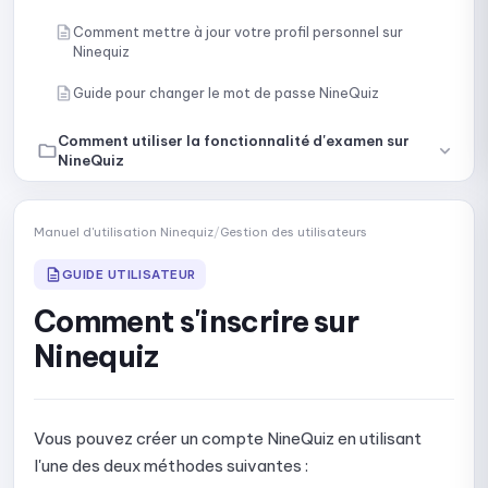
Comment mettre à jour votre profil personnel sur
Ninequiz
Guide pour changer le mot de passe NineQuiz
Comment utiliser la fonctionnalité d'examen sur
NineQuiz
Créer et configurer des tests en ligne sur NineQuiz
Manuel d'utilisation Ninequiz
/
Gestion des utilisateurs
Créer des questions manuellement
GUIDE UTILISATEUR
Importer des questions par contenu ou par fichier
Comment s'inscrire sur
Créer des questions avec l'IA
Ninequiz
Sélectionner des questions spécifiques de la
bibliothèque
Vous pouvez créer un compte NineQuiz en utilisant
Sélectionner aléatoirement des questions de la
l'une des deux méthodes suivantes :
bibliothèque