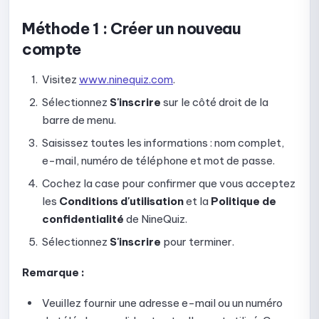
Guide pour diviser un test en plusieurs sections
Méthode 1 : Créer un nouveau
compte
Guide d'utilisation des types de questions dans les tests
Visitez
www.ninequiz.com
.
Guide de configuration du formulaire avant l'examen
Sélectionnez
S'inscrire
sur le côté droit de la
Configurer l'affichage des résultats de l'examen
barre de menu.
Saisissez toutes les informations : nom complet,
Guide de configuration de la notation et du nombre de
tentatives
e-mail, numéro de téléphone et mot de passe.
Cochez la case pour confirmer que vous acceptez
Guide de configuration de la sécurité et de la
surveillance pour les examens en ligne
les
Conditions d'utilisation
et la
Politique de
confidentialité
de NineQuiz.
Guide de configuration des options d'affichage
Sélectionnez
S'inscrire
pour terminer.
Guide pour dépublier, modifier et republier un test
Remarque :
Comment consulter la liste des soumissions
Veuillez fournir une adresse e-mail ou un numéro
Guide pour consulter les détails des soumissions et