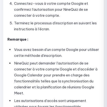
Connectez-vous à votre compte Google et
confirmez l'autorisation pour NineQuiz de se
Guide de création et de configuration de Quick Quiz sur
NineQuiz
connecter à votre compte.
Guide de configuration de l'affichage des résultats de
Terminez le processus d'inscription en suivant les
Quick Quiz
instructions à l'écran.
Guide de configuration du mélange des questions dans
Remarque :
Quick Quiz
Vous avez besoin d'un compte Google pour utiliser
Guide de configuration des récompenses pour Quick
Quiz
cette méthode d'inscription.
Guide pour créer manuellement des questions pour
NineQuiz peut demander l'autorisation de se
Quick Quiz
connecter à votre compte Google et d'accéder à
Google Calendar pour prendre en charge des
Guide de création de questions Quick Quiz avec l'IA
fonctionnalités telles que la synchronisation du
Guide pour importer des questions dans Quick Quiz à
calendrier et la planification de réunions Google
l'aide d'un fichier
Meet.
Guide de sélection des questions de la bibliothèque
Les autorisations d'accès sont uniquement
pour Quick Quiz
utilisées pour fournir les fonctionnalités