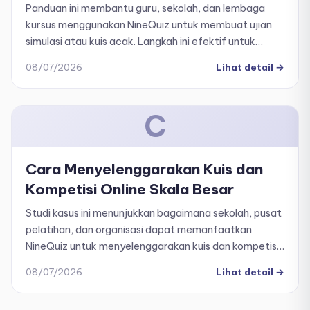
Panduan ini membantu guru, sekolah, dan lembaga
kursus menggunakan NineQuiz untuk membuat ujian
simulasi atau kuis acak. Langkah ini efektif untuk
mencegah sistem kebut semalam (SKS), mengurangi
08/07/2026
Lihat detail
→
saling berbagi jawaban, serta memastikan evaluasi
yang objektif.
C
Cara Menyelenggarakan Kuis dan
Kompetisi Online Skala Besar
Studi kasus ini menunjukkan bagaimana sekolah, pusat
pelatihan, dan organisasi dapat memanfaatkan
NineQuiz untuk menyelenggarakan kuis dan kompetisi
online skala besar dengan cepat, profesional, dan
08/07/2026
Lihat detail
→
mudah.