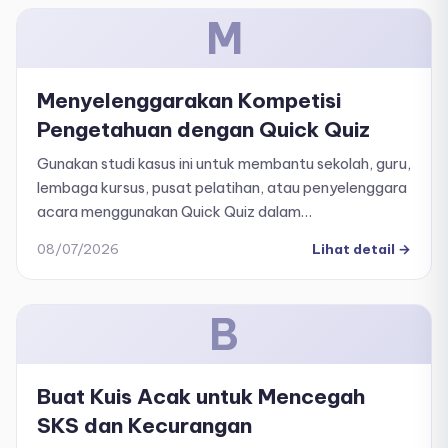
M
Menyelenggarakan Kompetisi
Pengetahuan dengan Quick Quiz
Gunakan studi kasus ini untuk membantu sekolah, guru,
lembaga kursus, pusat pelatihan, atau penyelenggara
acara menggunakan Quick Quiz dalam
menyelenggarakan kompetisi pengetahuan secara
08/07/2026
Lihat detail
→
cepat, interaktif, dan kompetitif. Tujuan utamanya
adalah mengubah bank soal yang ada menjadi alat
kompetisi langsung yang menarik, bukan sekadar
B
untuk membuat ujian biasa.
Buat Kuis Acak untuk Mencegah
SKS dan Kecurangan