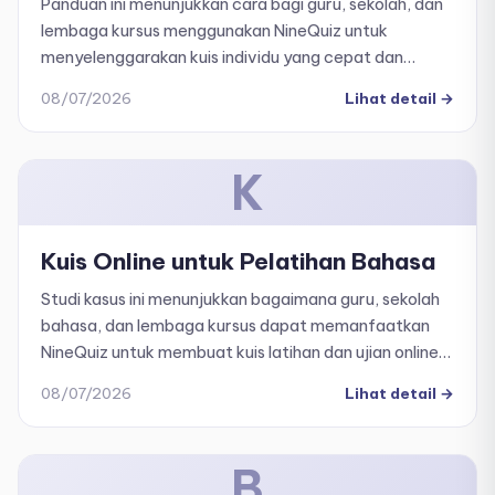
Panduan ini menunjukkan cara bagi guru, sekolah, dan
lembaga kursus menggunakan NineQuiz untuk
menyelenggarakan kuis individu yang cepat dan
interaktif dengan papan peringkat real-time.
08/07/2026
Lihat detail
→
K
Kuis Online untuk Pelatihan Bahasa
Studi kasus ini menunjukkan bagaimana guru, sekolah
bahasa, dan lembaga kursus dapat memanfaatkan
NineQuiz untuk membuat kuis latihan dan ujian online
yang fleksibel untuk empat keterampilan bahasa
08/07/2026
Lihat detail
→
utama: mendengarkan, berbicara, membaca, dan
menulis.
B