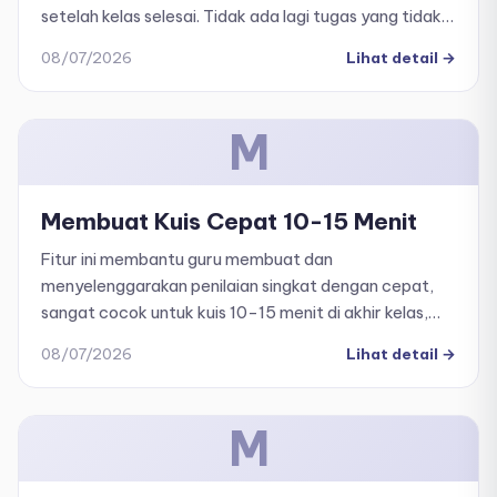
setelah kelas selesai. Tidak ada lagi tugas yang tidak
produktif atau harus menunggu keesokan harinya
08/07/2026
Lihat detail
→
untuk memantau perkembangan belajar siswa.
M
Membuat Kuis Cepat 10-15 Menit
Fitur ini membantu guru membuat dan
menyelenggarakan penilaian singkat dengan cepat,
sangat cocok untuk kuis 10-15 menit di akhir kelas,
ulasan bab, atau penilaian formatif mingguan.
08/07/2026
Lihat detail
→
M