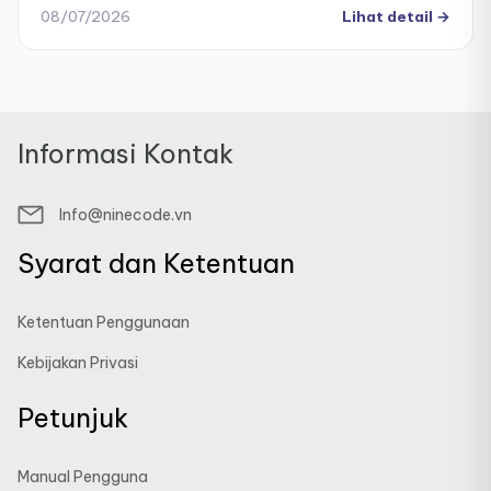
resmi, lengkap dengan penilaian otomatis instan dan
08/07/2026
Lihat detail
→
analisis performa yang mendalam.
Informasi Kontak
Info@ninecode.vn
Syarat dan Ketentuan
Ketentuan Penggunaan
Kebijakan Privasi
Petunjuk
Manual Pengguna