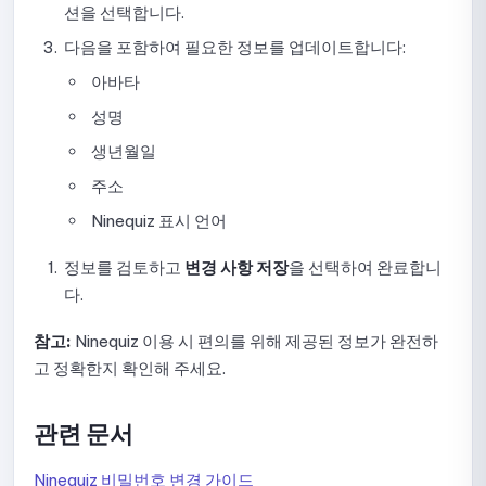
션을 선택합니다.
시험 내 문제 유형 사용 가이드
다음을 포함하여 필요한 정보를 업데이트합니다:
시험 전 양식 설정 안내
아바타
성명
시험 결과 표시 설정
생년월일
채점 및 응시 횟수 설정 가이드
주소
온라인 시험 보안 및 감독 설정 가이드
Ninequiz 표시 언어
표시 옵션 설정 가이드
정보를 검토하고
변경 사항 저장
을 선택하여 완료합니
다.
시험 게시 취소, 수정 및 재게시 가이드
참고:
Ninequiz 이용 시 편의를 위해 제공된 정보가 완전하
제출 목록 확인 방법
고 정확한지 확인해 주세요.
제출 상세 정보 확인 및 점수 확정 가이드
관련 문서
시험 모니터링 데이터 확인 가이드
Ninequiz 비밀번호 변경 가이드