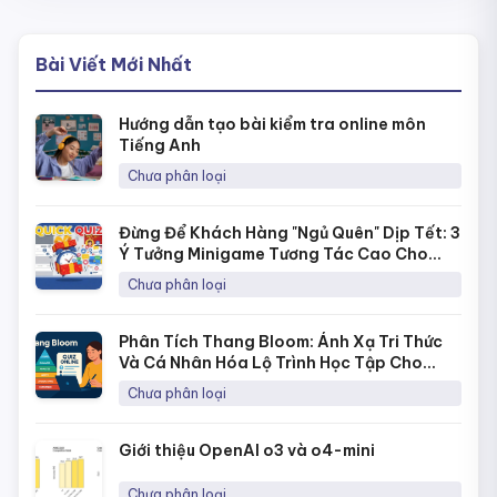
Bài Viết Mới Nhất
Hướng dẫn tạo bài kiểm tra online môn
Tiếng Anh
Chưa phân loại
Đừng Để Khách Hàng "Ngủ Quên" Dịp Tết: 3
Ý Tưởng Minigame Tương Tác Cao Cho
Fanpage Với Quick Quiz
Chưa phân loại
Phân Tích Thang Bloom: Ánh Xạ Tri Thức
Và Cá Nhân Hóa Lộ Trình Học Tập Cho
Từng Học Sinh
Chưa phân loại
Giới thiệu OpenAI o3 và o4-mini
Chưa phân loại