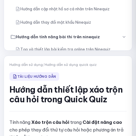
Hướng dẫn cập nhật hồ sơ cá nhân trên Ninequiz
Hướng dẫn thay đổi mật khẩu Ninequiz
Hướng dẫn tính năng bài thi trên ninequiz
Tạo và thiết lập bài kiểm tra online trên Ninequiz
Tạo câu hỏi thủ công
Hướng dẫn sử dụng
/
Hướng dẫn sử dụng quick quiz
Nhập câu hỏi bằng nội dung hoặc tệp
TÀI LIỆU HƯỚNG DẪN
Hướng dẫn thiết lập xáo trộn
Tạo câu hỏi bằng AI
câu hỏi trong Quick Quiz
Chọn câu hỏi cụ thể từ thư viện
Lấy ngẫu nhiên câu hỏi từ thư viện
Tính năng
Xáo trộn câu hỏi
trong
Cài đặt nâng cao
cho phép thay đổi thứ tự câu hỏi hoặc phương án trả
Hướng dẫn chia bài kiểm tra thành nhiều phần