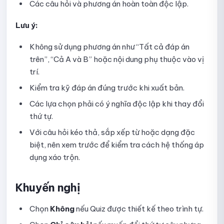
Các câu hỏi và phương án hoàn toàn độc lập.
Hướng dẫn chỉnh sửa hoặc xóa câu hỏi trong thư viện
Lưu ý:
Hướng dẫn quản lý Danh mục và Nhóm câu hỏi
Không sử dụng phương án như “Tất cả đáp án
Quản lý Lớp (Group) trên Ninequiz
trên”, “Cả A và B” hoặc nội dung phụ thuộc vào vị
trí.
Tạo, chỉnh sửa và xóa lớp
Kiểm tra kỹ đáp án đúng trước khi xuất bản.
Mời và duyệt học viên tham gia lớp
Các lựa chọn phải có ý nghĩa độc lập khi thay đổi
thứ tự.
Tìm kiếm và xóa học viên khỏi lớp
Với câu hỏi kéo thả, sắp xếp từ hoặc dạng đặc
Theo dõi hoạt động và bài kiểm tra của lớp
biệt, nên xem trước để kiểm tra cách hệ thống áp
dụng xáo trộn.
Hướng dẫn quản lý quyền truy cập trên Ninequiz
Các quyền quản trị
Khuyến nghị
Thêm và thay đổi quyền quản trị viên
Chọn
Không
nếu Quiz được thiết kế theo trình tự.