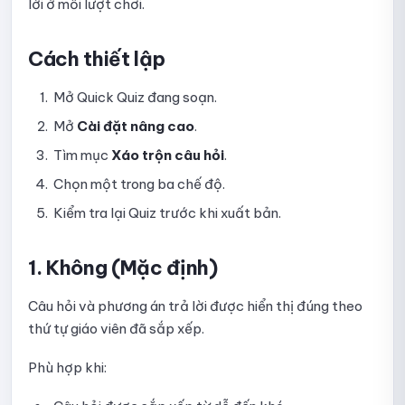
lời ở mỗi lượt chơi.
Hướng dẫn sử dụng các dạng câu hỏi trong bài kiểm tra
Cách thiết lập
Hướng dẫn thiết lập Form trước khi làm bài
Mở Quick Quiz đang soạn.
Thiết lập hiển thị kết quả bài thi
Mở
Cài đặt nâng cao
.
Hướng dẫn thiết lập chấm điểm và số lần làm bài
Tìm mục
Xáo trộn câu hỏi
.
Hướng dẫn thiết lập Bảo mật và giám sát thi online
Chọn một trong ba chế độ.
Kiểm tra lại Quiz trước khi xuất bản.
Hướng dẫn thiết lập tùy chọn hiển thị
Hướng dẫn dừng đăng, chỉnh sửa và đăng lại bài kiểm tra
1. Không (Mặc định)
Hướng dẫn xem danh sách bài nộp
Câu hỏi và phương án trả lời được hiển thị đúng theo
thứ tự giáo viên đã sắp xếp.
Hướng dẫn xem chi tiết bài nộp và xác nhận điểm
Phù hợp khi:
Hướng dẫn xem dữ liệu giám sát bài kiểm tra