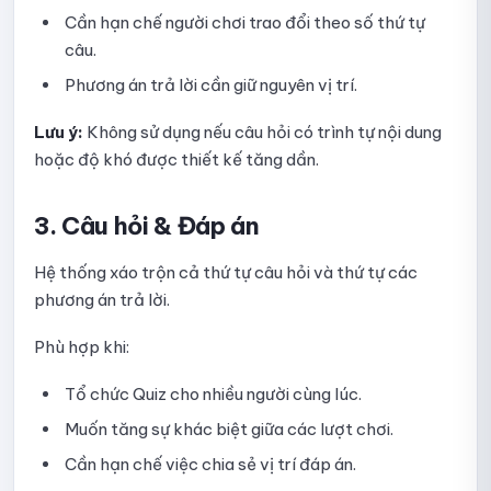
Hướng dẫn nhập câu hỏi vào Quick Quiz bằng tệp
Cần hạn chế người chơi trao đổi theo số thứ tự
câu.
Hướng dẫn chọn câu hỏi từ thư viện cho Quick Quiz
Phương án trả lời cần giữ nguyên vị trí.
Hướng dẫn lấy ngẫu nhiên câu hỏi từ thư viện cho Quick
Quiz
Lưu ý:
Không sử dụng nếu câu hỏi có trình tự nội dung
hoặc độ khó được thiết kế tăng dần.
Các dạng câu hỏi được Quick Quiz hỗ trợ
Hướng dẫn xem danh sách bài nộp của Quick Quiz
3. Câu hỏi & Đáp án
Hướng dẫn xem thống kê Quick Quiz
Hệ thống xáo trộn cả thứ tự câu hỏi và thứ tự các
phương án trả lời.
Hướng dẫn sao chép Quick Quiz
Phù hợp khi:
Hướng dẫn xóa Quick Quiz
Tổ chức Quiz cho nhiều người cùng lúc.
Thư viện câu hỏi
Muốn tăng sự khác biệt giữa các lượt chơi.
Hướng dẫn thêm câu hỏi vào thư viện
Cần hạn chế việc chia sẻ vị trí đáp án.