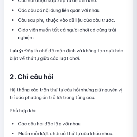
Câu hỏi được sắp xếp từ dễ đến khó.
Hướng dẫn xem thống kê bài thi
Các câu có nội dung liên quan với nhau.
Hướng dẫn sao chép bài kiểm tra
Câu sau phụ thuộc vào dữ liệu của câu trước.
Giáo viên muốn tất cả người chơi có cùng trải
Hướng dẫn xóa bài thi
nghiệm.
Hướng dẫn sử dụng quick quiz
Lưu ý:
Đây là chế độ mặc định và không tạo sự khác
biệt về thứ tự giữa các lượt chơi.
Hướng dẫn tạo và thiết lập Quick Quiz trên Ninequiz
Hướng dẫn thiết lập hiển thị kết quả Quick Quiz
2. Chỉ câu hỏi
Hướng dẫn thiết lập xáo trộn câu hỏi trong Quick Quiz
Hệ thống xáo trộn thứ tự câu hỏi nhưng giữ nguyên vị
trí các phương án trả lời trong từng câu.
Hướng dẫn thiết lập phần thưởng cho Quick Quiz
Phù hợp khi:
Hướng dẫn tạo câu hỏi thủ công cho Quick Quiz
Các câu hỏi độc lập với nhau.
Hướng dẫn tạo câu hỏi Quick Quiz bằng AI
Muốn mỗi lượt chơi có thứ tự câu khác nhau.