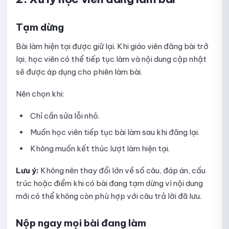
Hướng dẫn xem thống kê bài thi
Tạm dừng
Hướng dẫn sao chép bài kiểm tra
Bài làm hiện tại được giữ lại. Khi giáo viên đăng bài trở
Hướng dẫn xóa bài thi
lại, học viên có thể tiếp tục làm và nội dung cập nhật
sẽ được áp dụng cho phiên làm bài.
Hướng dẫn sử dụng quick quiz
Nên chọn khi:
Hướng dẫn tạo và thiết lập Quick Quiz trên Ninequiz
Chỉ cần sửa lỗi nhỏ.
Hướng dẫn thiết lập hiển thị kết quả Quick Quiz
Muốn học viên tiếp tục bài làm sau khi đăng lại.
Hướng dẫn thiết lập xáo trộn câu hỏi trong Quick Quiz
Không muốn kết thúc lượt làm hiện tại.
Hướng dẫn thiết lập phần thưởng cho Quick Quiz
Lưu ý:
Không nên thay đổi lớn về số câu, đáp án, cấu
trúc hoặc điểm khi có bài đang tạm dừng vì nội dung
Hướng dẫn tạo câu hỏi thủ công cho Quick Quiz
mới có thể không còn phù hợp với câu trả lời đã lưu.
Hướng dẫn tạo câu hỏi Quick Quiz bằng AI
Nộp ngay mọi bài đang làm