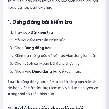
thực hiện, cần kiểm tra xem có học viên đang làm bài
Hướng dẫn sử dụng các dạng câu hỏi trong bài kiểm tra
hoặc đã nộp bài hay chưa.
Hướng dẫn thiết lập Form trước khi làm bài
1. Dừng đăng bài kiểm tra
Thiết lập hiển thị kết quả bài thi
Truy cập
Bài kiểm tra
.
Hướng dẫn thiết lập chấm điểm và số lần làm bài
Mở bài kiểm tra cần chỉnh sửa.
Chọn
Dừng đăng bài
.
Hướng dẫn thiết lập Bảo mật và giám sát thi online
Kiểm tra thông báo về số học viên đang làm bài.
Hướng dẫn thiết lập tùy chọn hiển thị
Chọn cách xử lý các bài đang thực hiện.
Hướng dẫn dừng đăng, chỉnh sửa và đăng lại bài kiểm tra
Nhấp vào
Dừng đăng bài
để xác nhận.
Hướng dẫn xem danh sách bài nộp
Sau khi dừng đăng, bài kiểm tra sẽ không còn hiển thị
để học viên bắt đầu lượt làm mới và được chuyển về
Hướng dẫn xem chi tiết bài nộp và xác nhận điểm
trạng thái có thể chỉnh sửa.
Hướng dẫn xem dữ liệu giám sát bài kiểm tra
2. Xử lý học viên đang làm bài