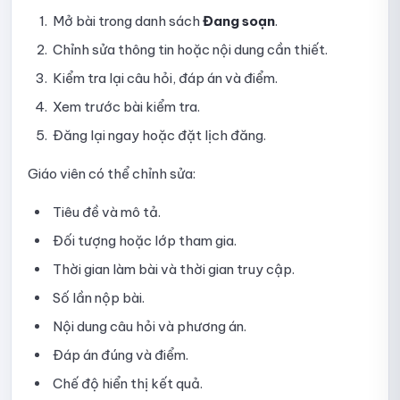
Hướng dẫn chỉnh sửa hoặc xóa câu hỏi trong thư viện
Mở bài trong danh sách
Đang soạn
.
Chỉnh sửa thông tin hoặc nội dung cần thiết.
Hướng dẫn quản lý Danh mục và Nhóm câu hỏi
Kiểm tra lại câu hỏi, đáp án và điểm.
Quản lý Lớp (Group) trên Ninequiz
Xem trước bài kiểm tra.
Tạo, chỉnh sửa và xóa lớp
Đăng lại ngay hoặc đặt lịch đăng.
Mời và duyệt học viên tham gia lớp
Giáo viên có thể chỉnh sửa:
Tìm kiếm và xóa học viên khỏi lớp
Tiêu đề và mô tả.
Đối tượng hoặc lớp tham gia.
Theo dõi hoạt động và bài kiểm tra của lớp
Thời gian làm bài và thời gian truy cập.
Hướng dẫn quản lý quyền truy cập trên Ninequiz
Số lần nộp bài.
Nội dung câu hỏi và phương án.
Các quyền quản trị
Đáp án đúng và điểm.
Thêm và thay đổi quyền quản trị viên
Chế độ hiển thị kết quả.