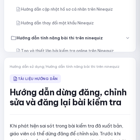
Hướng dẫn cập nhật hồ sơ cá nhân trên Ninequiz
Hướng dẫn thay đổi mật khẩu Ninequiz
Hướng dẫn tính năng bài thi trên ninequiz
Tạo và thiết lập bài kiểm tra online trên Ninequiz
Tạo câu hỏi thủ công
Hướng dẫn sử dụng
/
Hướng dẫn tính năng bài thi trên ninequiz
Nhập câu hỏi bằng nội dung hoặc tệp
TÀI LIỆU HƯỚNG DẪN
Hướng dẫn dừng đăng, chỉnh
Tạo câu hỏi bằng AI
sửa và đăng lại bài kiểm tra
Chọn câu hỏi cụ thể từ thư viện
Lấy ngẫu nhiên câu hỏi từ thư viện
Khi phát hiện sai sót trong bài kiểm tra đã xuất bản,
giáo viên có thể dừng đăng để chỉnh sửa. Trước khi
Hướng dẫn chia bài kiểm tra thành nhiều phần