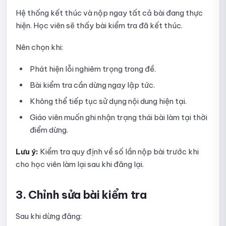
Hướng dẫn nhập câu hỏi vào Quick Quiz bằng tệp
Hệ thống kết thúc và nộp ngay tất cả bài đang thực
hiện. Học viên sẽ thấy bài kiểm tra đã kết thúc.
Hướng dẫn chọn câu hỏi từ thư viện cho Quick Quiz
Nên chọn khi:
Hướng dẫn lấy ngẫu nhiên câu hỏi từ thư viện cho Quick
Quiz
Phát hiện lỗi nghiêm trọng trong đề.
Các dạng câu hỏi được Quick Quiz hỗ trợ
Bài kiểm tra cần dừng ngay lập tức.
Hướng dẫn xem danh sách bài nộp của Quick Quiz
Không thể tiếp tục sử dụng nội dung hiện tại.
Giáo viên muốn ghi nhận trạng thái bài làm tại thời
Hướng dẫn xem thống kê Quick Quiz
điểm dừng.
Hướng dẫn sao chép Quick Quiz
Lưu ý:
Kiểm tra quy định về số lần nộp bài trước khi
cho học viên làm lại sau khi đăng lại.
Hướng dẫn xóa Quick Quiz
Thư viện câu hỏi
3. Chỉnh sửa bài kiểm tra
Hướng dẫn thêm câu hỏi vào thư viện
Sau khi dừng đăng: