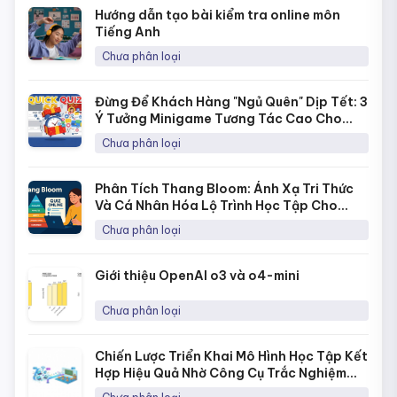
Hướng dẫn tạo bài kiểm tra online môn
Tiếng Anh
Chưa phân loại
Đừng Để Khách Hàng "Ngủ Quên" Dịp Tết: 3
Ý Tưởng Minigame Tương Tác Cao Cho
Fanpage Với Quick Quiz
Chưa phân loại
Phân Tích Thang Bloom: Ánh Xạ Tri Thức
Và Cá Nhân Hóa Lộ Trình Học Tập Cho
Từng Học Sinh
Chưa phân loại
Giới thiệu OpenAI o3 và o4-mini
Chưa phân loại
Chiến Lược Triển Khai Mô Hình Học Tập Kết
Hợp Hiệu Quả Nhờ Công Cụ Trắc Nghiệm
Online