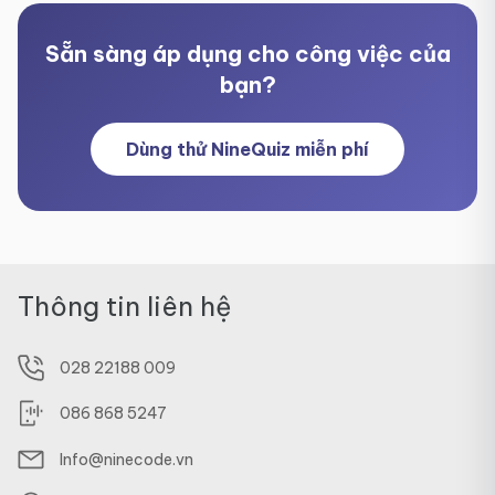
Sẵn sàng áp dụng cho công việc của
bạn?
Dùng thử NineQuiz miễn phí
Thông tin liên hệ
028 22188 009
086 868 5247
Info@ninecode.vn