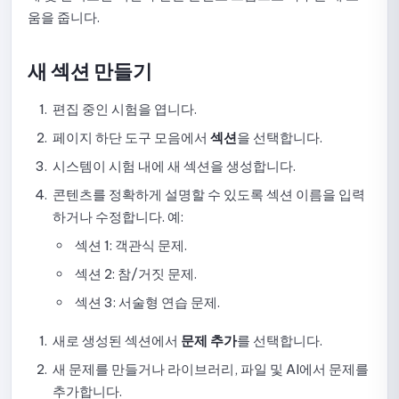
움을 줍니다.
시험 내 문제 유형 사용 가이드
시험 전 양식 설정 안내
새 섹션 만들기
시험 결과 표시 설정
편집 중인 시험을 엽니다.
페이지 하단 도구 모음에서
섹션
을 선택합니다.
채점 및 응시 횟수 설정 가이드
시스템이 시험 내에 새 섹션을 생성합니다.
온라인 시험 보안 및 감독 설정 가이드
콘텐츠를 정확하게 설명할 수 있도록 섹션 이름을 입력
하거나 수정합니다. 예:
표시 옵션 설정 가이드
섹션 1: 객관식 문제.
시험 게시 취소, 수정 및 재게시 가이드
섹션 2: 참/거짓 문제.
제출 목록 확인 방법
섹션 3: 서술형 연습 문제.
제출 상세 정보 확인 및 점수 확정 가이드
새로 생성된 섹션에서
문제 추가
를 선택합니다.
새 문제를 만들거나 라이브러리, 파일 및 AI에서 문제를
시험 모니터링 데이터 확인 가이드
추가합니다.