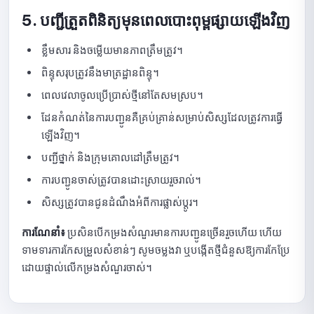
5. បញ្ជីត្រួតពិនិត្យមុនពេលបោះពុម្ពផ្សាយឡើងវិញ
ខ្លឹមសារ និងចម្លើយមានភាពត្រឹមត្រូវ។
ពិន្ទុសរុបត្រូវនឹងមាត្រដ្ឋានពិន្ទុ។
ពេលវេលាចូលប្រើប្រាស់ថ្មីនៅតែសមស្រប។
ដែនកំណត់នៃការបញ្ជូនគឺគ្រប់គ្រាន់សម្រាប់សិស្សដែលត្រូវការធ្វើ
ឡើងវិញ។
បញ្ជីថ្នាក់ និងក្រុមគោលដៅត្រឹមត្រូវ។
ការបញ្ជូនចាស់ត្រូវបានដោះស្រាយរួចរាល់។
សិស្សត្រូវបានជូនដំណឹងអំពីការផ្លាស់ប្តូរ។
ការណែនាំ៖
ប្រសិនបើកម្រងសំណួរមានការបញ្ជូនច្រើនរួចហើយ ហើយ
ទាមទារការកែសម្រួលសំខាន់ៗ សូមចម្លងវា ឬបង្កើតថ្មីជំនួសឱ្យការកែប្រែ
ដោយផ្ទាល់លើកម្រងសំណួរចាស់។