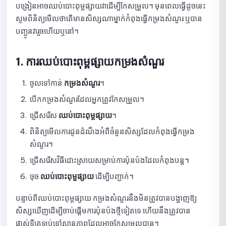
បង្រៀនអាចឈប់បោះពុម្ពផ្សាយវាដើម្បីកែសម្រួល។ មុនពេលធ្វើដូចនេះ
ការណែនាំសម្រាប់ការរៀបចំ Form មុនពេលប្រឡង
សូមពិនិត្យមើលថាតើមានសិស្សណាម្នាក់កំពុងធ្វើកម្រងសំណួរ ឬបាន
បញ្ជូនវារួចហើយឬនៅ។
សេចក្តីណែនាំអំពីការប្រើប្រាស់ប្រភេទសំណួរនៅក្នុងការប្រឡង
កំណត់រចនាសម្ព័ន្ធការបង្ហាញលទ្ធផលប្រឡង
1. ការឈប់បោះពុម្ពផ្សាយកម្រងសំណួរ
សេចក្ដីណែនាំអំពីការកំណត់ការដាក់ពិន្ទុ និងចំនួនដងនៃការប្រឡង
ចូលទៅកាន់
កម្រងសំណួរ
។
បើកកម្រងសំណួរដែលអ្នកត្រូវកែសម្រួល។
សេចក្តីណែនាំអំពីការកំណត់សុវត្ថិភាព និងការត្រួតពិនិត្យសម្រាប់ការប្រឡង
តាមអនឡាញ
ជ្រើសរើស
ឈប់បោះពុម្ពផ្សាយ
។
ការណែនាំអំពីការកំណត់ជម្រើសបង្ហាញ
ពិនិត្យមើលការជូនដំណឹងអំពីចំនួនសិស្សដែលកំពុងធ្វើកម្រង
សំណួរ។
សេចក្តីណែនាំអំពីការដកការផ្សព្វផ្សាយ ការកែសម្រួល និងការផ្សព្វផ្សាយ
ជ្រើសរើសវិធីដោះស្រាយសម្រាប់ការប៉ុនប៉ងដែលកំពុងបន្ត។
វិញ្ញាសាឡើងវិញ
ចុច
ឈប់បោះពុម្ពផ្សាយ
ដើម្បីបញ្ជាក់។
របៀបមើលបញ្ជីការដាក់បញ្ជូន
បន្ទាប់ពីឈប់បោះពុម្ពផ្សាយ កម្រងសំណួរនឹងមិនត្រូវបានបង្ហាញឱ្យ
សេចក្តីណែនាំអំពីការមើលព័ត៌មានលម្អិតនៃការដាក់ចម្លើយ និងការបញ្ជាក់ពិន្ទុ
សិស្សឃើញដើម្បីចាប់ផ្តើមការប៉ុនប៉ងថ្មីទៀតទេ ហើយនឹងត្រូវបាន
ផ្លាស់ទីត្រឡប់ទៅស្ថានភាពដែលអាចកែសម្រួលបាន។
មគ្គុទ្ទេសក៍សម្រាប់ការមើលទិន្នន័យត្រួតពិនិត្យការប្រឡង