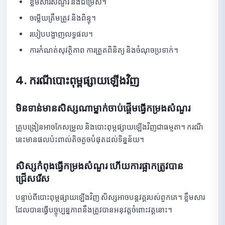
ខ្លឹមសារសំណួរ និងជម្រើស។
ចម្លើយត្រឹមត្រូវ និងពិន្ទុ។
របៀបបង្ហាញលទ្ធផល។
ការកំណត់សុវត្ថិភាព ការត្រួតពិនិត្យ និងចំណុចប្រទាក់។
4. ករណីបោះពុម្ពផ្សាយឡើងវិញ
មិនទាន់មានសិស្សណាម្នាក់ចាប់ផ្តើមធ្វើកម្រងសំណួរ
គ្រូបង្រៀនអាចកែសម្រួល និងបោះពុម្ពផ្សាយឡើងវិញជាធម្មតា។ ករណី
នេះមានផលប៉ះពាល់តិចតួចបំផុតដល់ទិន្នន័យ។
សិស្សកំពុងធ្វើកម្រងសំណួរ ហើយការផ្អាកត្រូវបាន
ជ្រើសរើស
បន្ទាប់ពីបោះពុម្ពផ្សាយឡើងវិញ សិស្សអាចបន្តវគ្គរបស់ពួកគេ។ ខ្លឹមសារ
ដែលបានធ្វើបច្ចុប្បន្នភាពនឹងត្រូវបានអនុវត្តចំពោះវគ្គនោះ។