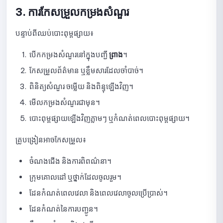
សេចក្ដីណែនាំអំពីការមើលស្ថិតិ Quick Quiz
3. ការកែសម្រួលកម្រងសំណួរ
សេចក្តីណែនាំអំពីការចម្លង Quick Quiz
បន្ទាប់ពីឈប់បោះពុម្ពផ្សាយ៖
របៀបលុប Quick Quiz
បើកកម្រងសំណួរនៅក្នុងបញ្ជី
ព្រាង
។
របៀបគ្រប់គ្រងថ្នាក់រៀន និងក្រុមសិស្សក្នុង NineQuiz
កែសម្រួលព័ត៌មាន ឬខ្លឹមសារដែលចាំបាច់។
ពិនិត្យសំណួរ ចម្លើយ និងពិន្ទុឡើងវិញ។
បង្កើត កែសម្រួល និងលុបថ្នាក់រៀន
មើលកម្រងសំណួរជាមុន។
អញ្ជើញ និងអនុម័តសិស្សឱ្យចូលរួមក្នុងថ្នាក់
បោះពុម្ពផ្សាយឡើងវិញភ្លាមៗ ឬកំណត់ពេលបោះពុម្ពផ្សាយ។
ស្វែងរក និងលុបសិស្សចេញពីថ្នាក់រៀន
គ្រូបង្រៀនអាចកែសម្រួល៖
តាមដានសកម្មភាពក្នុងថ្នាក់ និងកម្រងសំណួរ
ចំណងជើង និងការពិពណ៌នា។
ក្រុមគោលដៅ ឬថ្នាក់ដែលចូលរួម។
របៀបគ្រប់គ្រងសិទ្ធិចូលប្រើប្រាស់នៅលើ NineQuiz
ដែនកំណត់ពេលវេលា និងពេលវេលាចូលប្រើប្រាស់។
សិទ្ធិគ្រប់គ្រង
ដែនកំណត់នៃការបញ្ជូន។
ការបន្ថែម និងការផ្លាស់ប្តូរសិទ្ធិអ្នកគ្រប់គ្រង