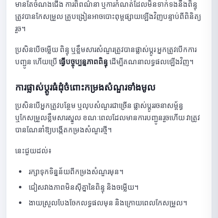
មានតែចំណងជើង ការពិពណ៌នា ឬការកំណត់ដែលមិនទាក់ទងនឹងពិន្ទុ
ត្រូវបានកែសម្រួល គ្រូបង្រៀនអាចបោះពុម្ពផ្សាយឡើងវិញបន្ទាប់ពីពិនិត្យ
រួច។
ប្រសិនបើចម្លើយ ពិន្ទុ ឬខ្លឹមសារសំណួរត្រូវបានផ្លាស់ប្តូរ អ្នកត្រូវបើកការ
បញ្ជូន ហើយប្រើ
ធ្វើបច្ចុប្បន្នភាពពិន្ទុ
ដើម្បីគណនាលទ្ធផលឡើងវិញ។
ការផ្លាស់ប្តូរធំដុំចំពោះកម្រងសំណួរទាំងមូល
ប្រសិនបើអ្នកត្រូវបន្ថែម ឬលុបសំណួរជាច្រើន ផ្លាស់ប្តូររចនាសម្ព័ន្ធ
ឬកែសម្រួលខ្លឹមសារស្នូល ខណៈពេលដែលមានការបញ្ជូនរួចហើយ វាត្រូវ
បានណែនាំឱ្យបង្កើតកម្រងសំណួរថ្មី។
នេះជួយដល់៖
រក្សាទុកទិន្នន័យពីកម្រងសំណួរមុន។
ជៀសវាងភាពមិនស៊ីគ្នានៃពិន្ទុ និងចម្លើយ។
ងាយស្រួលបែងចែកលទ្ធផលមុន និងក្រោយពេលកែសម្រួល។