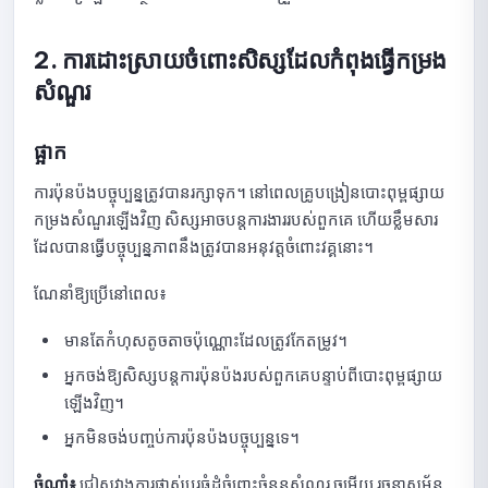
សេចក្តីណែនាំអំពីការមើលស្ថិតិនៃការប្រឡង
2. ការដោះស្រាយចំពោះសិស្សដែលកំពុងធ្វើកម្រង
សំណួរ
ការណែនាំអំពីការចម្លងកម្រងសំណួរ
មគ្គុទ្ទេសក៍សម្រាប់ការលុបការប្រឡង
ផ្អាក
ឃ្លាំងសំណួរ
ការប៉ុនប៉ងបច្ចុប្បន្នត្រូវបានរក្សាទុក។ នៅពេលគ្រូបង្រៀនបោះពុម្ពផ្សាយ
កម្រងសំណួរឡើងវិញ សិស្សអាចបន្តការងាររបស់ពួកគេ ហើយខ្លឹមសារ
របៀបបន្ថែមសំណួរទៅក្នុងបណ្ណាល័យ
ដែលបានធ្វើបច្ចុប្បន្នភាពនឹងត្រូវបានអនុវត្តចំពោះវគ្គនោះ។
ការណែនាំអំពីការកែសម្រួល ឬការលុបសំណួរនៅក្នុងបណ្ណាល័យ
ណែនាំឱ្យប្រើនៅពេល៖
មគ្គុទ្ទេសក៍សម្រាប់ការគ្រប់គ្រងប្រភេទ និងក្រុមសំណួរ
មានតែកំហុសតូចតាចប៉ុណ្ណោះដែលត្រូវកែតម្រូវ។
អ្នកចង់ឱ្យសិស្សបន្តការប៉ុនប៉ងរបស់ពួកគេបន្ទាប់ពីបោះពុម្ពផ្សាយ
របៀបប្រើប្រាស់ Quick Quiz៖ មគ្គុទ្ទេសក៍ពេញលេញ
ឡើងវិញ។
សេចក្តីណែនាំអំពីការបង្កើត និងការកំណត់ Quick Quiz នៅលើ
អ្នកមិនចង់បញ្ចប់ការប៉ុនប៉ងបច្ចុប្បន្នទេ។
NineQuiz
ចំណាំ៖
ជៀសវាងការផ្លាស់ប្តូរធំដុំចំពោះចំនួនសំណួរ ចម្លើយ រចនាសម្ព័ន្ធ