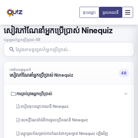
ចុះឈ្មោះ
ចូលគណនី
សៀវភៅណែនាំអ្នកប្រើប្រាស់ Ninequiz
មគ្គុទ្ទេសក៍អ្នកប្រើប្រាស់ 48
រកមើលមគ្គុទ្ទេសក៍
48
សៀវភៅណែនាំអ្នកប្រើប្រាស់ Ninequiz
ការគ្រប់គ្រងអ្នកប្រើប្រាស់
របៀបចុះឈ្មោះគណនី Ninequiz
សេចក្ដីណែនាំអំពីការចូលប្រើគណនី Ninequiz
មគ្គុទ្ទេសក៍សម្រាប់ការកំណត់ពាក្យសម្ងាត់ Ninequiz ឡើងវិញ