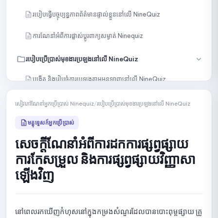
របៀបធ្វើបច្ចុប្បន្នភាពព័ត៌មានផ្ទាល់ខ្លួននៅលើ NineQuiz
ការណែនាំអំពីការផ្លាស់ប្តូរពាក្យសម្ងាត់ Ninequiz
របៀបប្រើប្រាស់មុខងារប្រឡងនៅលើ NineQuiz
បង្កើត និងរៀបចំការប្រឡងតាមអនឡាញនៅលើ NineQuiz
បង្កើតសំណួរដោយដៃ
សៀវភៅណែនាំអ្នកប្រើប្រាស់ Ninequiz
/
របៀបប្រើប្រាស់មុខងារប្រឡងនៅលើ NineQuiz
នាំចូលសំណួរតាមរយៈខ្លឹមសារ ឬឯកសារ
មគ្គុទ្ទេសក៍អ្នកប្រើប្រាស់
សេចក្តីណែនាំអំពីការដកការផ្សព្វផ្សាយ
បង្កើតសំណួរជាមួយ AI
ការកែសម្រួល និងការផ្សព្វផ្សាយវិញ្ញាសា
ជ្រើសរើសសំណួរជាក់លាក់ពីបណ្ណាល័យ
ឡើងវិញ
ជ្រើសរើសសំណួរដោយចៃដន្យពីបណ្ណាល័យ
សេចក្តីណែនាំអំពីការបែងចែកវិញ្ញាសាជាច្រើនផ្នែក
នៅពេលរកឃើញកំហុសនៅក្នុងកម្រងសំណួរដែលបានបោះពុម្ពផ្សាយ គ្រូ