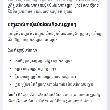
ការណែនាំអំពីការកំណត់ការបង្ហាញលទ្ធផល Quick Quiz
ឬពិន្ទុ នៅពេលដែលមានការប៉ុនប៉ងដែលបានផ្អាក ព្រោះខ្លឹមសារថ្មីអាច
សេចក្តីណែនាំអំពីការកំណត់ការច្របល់សំណួរនៅក្នុង Quick Quiz
នឹងមិនស្របតាមចម្លើយដែលបានរក្សាទុកទៀតទេ។
ការណែនាំអំពីការកំណត់រង្វាន់សម្រាប់ Quick Quiz
បញ្ជូនរាល់ការប៉ុនប៉ងដែលកំពុងបន្តភ្លាមៗ
សេចក្តីណែនាំអំពីការបង្កើតសំណួរដោយដៃសម្រាប់ Quick Quiz
ប្រព័ន្ធនឹងបញ្ចប់ និងបញ្ជូនរាល់ការប៉ុនប៉ងដែលកំពុងបន្តភ្លាមៗ។ សិស្ស
នឹងឃើញថាកម្រងសំណួរបានបញ្ចប់។
មគ្គុទ្ទេសក៍សម្រាប់ការបង្កើតសំណួរ Quick Quiz ជាមួយ AI
ណែនាំឱ្យប្រើនៅពេល៖
ការណែនាំអំពីការនាំចូលសំណួរទៅក្នុង Quick Quiz ដោយប្រើឯកសារ
រកឃើញកំហុសធ្ងន់ធ្ងរនៅក្នុងកម្រងសំណួរ។
សេចក្តីណែនាំអំពីការជ្រើសរើសសំណួរពីបណ្ណាល័យសម្រាប់ Quick Quiz
កម្រងសំណួរត្រូវបញ្ឈប់ភ្លាមៗ។
សេចក្ដីណែនាំអំពីការជ្រើសរើសសំណួរដោយចៃដន្យពីបណ្ណាល័យសម្រាប់
ខ្លឹមសារបច្ចុប្បន្នមិនអាចប្រើប្រាស់បានទៀតទេ។
Quick Quiz
គ្រូបង្រៀនចង់កត់ត្រាស្ថានភាពនៃការប៉ុនប៉ងនៅពេលបញ្ឈប់។
ប្រភេទសំណួរដែលគាំទ្រដោយ Quick Quiz
ចំណាំ៖
ពិនិត្យការកំណត់ដែនកំណត់នៃការបញ្ជូន មុនពេលអនុញ្ញាតឱ្យ
សេចក្តីណែនាំអំពីការមើលបញ្ជីនៃការបញ្ជូន Quick Quiz
សិស្សធ្វើកម្រងសំណួរឡើងវិញ បន្ទាប់ពីបោះពុម្ពផ្សាយឡើងវិញ។