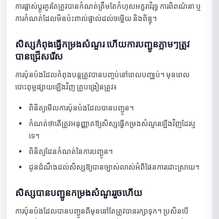
ការផ្លាស់ប្តូរគួរតែត្រូវបានកំណត់ត្រឹមតែកំហុសអក្ខរាវិរុទ្ធ ការពិពណ៌នា ឬ
ការកំណត់ដែលមិនប៉ះពាល់ផ្ទាល់ដល់ចម្លើយ និងពិន្ទុ។
សិស្សកំពុងធ្វើកម្រងសំណួរ ហើយការបញ្ជូនភ្លាមៗត្រូវ
បានជ្រើសរើស
ការប៉ុនប៉ងដែលកំពុងបន្តត្រូវបានបញ្ចប់នៅពេលបញ្ឈប់។ មុនពេល
បោះពុម្ពផ្សាយឡើងវិញ គ្រូបង្រៀនត្រូវ៖
ពិនិត្យមើលការប៉ុនប៉ងដែលបានបញ្ជូន។
កំណត់ថាតើត្រូវអនុញ្ញាតឱ្យសិស្សធ្វើកម្រងសំណួរឡើងវិញដែរឬ
ទេ។
ពិនិត្យដែនកំណត់នៃការបញ្ជូន។
ជូនដំណឹងដល់សិស្សឱ្យបានច្បាស់លាស់អំពីផែនការដោះស្រាយ។
សិស្សបានបញ្ជូនកម្រងសំណួររួចហើយ
ការប៉ុនប៉ងដែលបានបញ្ជូនពីមុននៅតែត្រូវបានរក្សាទុក។ ប្រសិនបើ