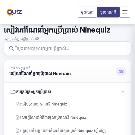
ចុះឈ្មោះ
ចូលគណនី
សៀវភៅណែនាំអ្នកប្រើប្រាស់ Ninequiz
មគ្គុទ្ទេសក៍អ្នកប្រើប្រាស់ 48
រកមើលមគ្គុទ្ទេសក៍
48
សៀវភៅណែនាំអ្នកប្រើប្រាស់ Ninequiz
ការគ្រប់គ្រងអ្នកប្រើប្រាស់
របៀបចុះឈ្មោះគណនី Ninequiz
សេចក្ដីណែនាំអំពីការចូលប្រើគណនី Ninequiz
មគ្គុទ្ទេសក៍សម្រាប់ការកំណត់ពាក្យសម្ងាត់ Ninequiz ឡើងវិញ