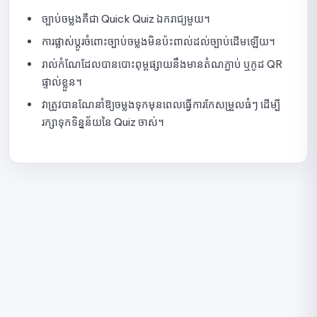
សេចក្ដីណែនាំអំពីការមើលស្ថិតិ Quick Quiz
ច្បាប់ចម្លងគឺជា Quick Quiz ឯករាជ្យមួយ។
សេចក្តីណែនាំអំពីការចម្លង Quick Quiz
ការផ្លាស់ប្តូរចំពោះច្បាប់ចម្លងមិនប៉ះពាល់ដល់ច្បាប់ដើមឡើយ។
រាល់កំណែដែលបានបោះពុម្ពផ្សាយនឹងមានតំណភ្ជាប់ ឬកូដ QR
របៀបលុប Quick Quiz
ផ្ទាល់ខ្លួន។
របៀបគ្រប់គ្រងថ្នាក់រៀន និងក្រុមសិស្សក្នុង NineQuiz
វាត្រូវបានណែនាំឱ្យចម្លងទុកមុនពេលធ្វើការកែសម្រួលធំៗ ដើម្បី
រក្សាទុកទិន្នន័យនៃ Quiz ចាស់។
បង្កើត កែសម្រួល និងលុបថ្នាក់រៀន
អញ្ជើញ និងអនុម័តសិស្សឱ្យចូលរួមក្នុងថ្នាក់
ស្វែងរក និងលុបសិស្សចេញពីថ្នាក់រៀន
តាមដានសកម្មភាពក្នុងថ្នាក់ និងកម្រងសំណួរ
របៀបគ្រប់គ្រងសិទ្ធិចូលប្រើប្រាស់នៅលើ NineQuiz
សិទ្ធិគ្រប់គ្រង
ការបន្ថែម និងការផ្លាស់ប្តូរសិទ្ធិអ្នកគ្រប់គ្រង