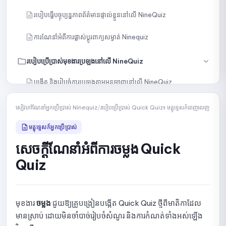
របៀបធ្វើបច្ចុប្បន្នភាពព័ត៌មានផ្ទាល់ខ្លួននៅលើ NineQuiz
ការណែនាំអំពីការផ្លាស់ប្តូរពាក្យសម្ងាត់ Ninequiz
របៀបប្រើប្រាស់មុខងារប្រឡងនៅលើ NineQuiz
បង្កើត និងរៀបចំការប្រឡងតាមអនឡាញនៅលើ NineQuiz
បង្កើតសំណួរដោយដៃ
សៀវភៅណែនាំអ្នកប្រើប្រាស់ Ninequiz
/
របៀបប្រើប្រាស់ Quick Quiz៖ មគ្គុទ្ទេសក៍ពេញលេញ
នាំចូលសំណួរតាមរយៈខ្លឹមសារ ឬឯកសារ
មគ្គុទ្ទេសក៍អ្នកប្រើប្រាស់
សេចក្តីណែនាំអំពីការចម្លង Quick
បង្កើតសំណួរជាមួយ AI
Quiz
ជ្រើសរើសសំណួរជាក់លាក់ពីបណ្ណាល័យ
ជ្រើសរើសសំណួរដោយចៃដន្យពីបណ្ណាល័យ
មុខងារ
ចម្លង
ជួយឱ្យគ្រូបង្រៀនបង្កើត Quick Quiz ថ្មីពីមាតិកាដែល
មានស្រាប់ ដោយមិនចាំបាច់រៀបចំសំណួរ និងការកំណត់ទាំងអស់ឡើង
សេចក្តីណែនាំអំពីការបែងចែកវិញ្ញាសាជាច្រើនផ្នែក