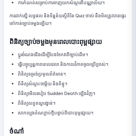
ការណែនាំអំពីការកំណត់ការបង្ហាញលទ្ធផល Quick Quiz
ការកំណត់សម្រាប់ការទាញយកសំណួរពីបណ្ណាល័យ។
សេចក្តីណែនាំអំពីការកំណត់ការច្របល់សំណួរនៅក្នុង Quick Quiz
ការដាក់ស្នើ លទ្ធផល និងទិន្នន័យស្ថិតិនៃ Quiz ចាស់ នឹងមិនត្រូវបានផ្ទេរ
ទៅកាន់ច្បាប់ចម្លងឡើយ។
ការណែនាំអំពីការកំណត់រង្វាន់សម្រាប់ Quick Quiz
ពិនិត្យច្បាប់ចម្លងមុនពេលបោះពុម្ពផ្សាយ
សេចក្តីណែនាំអំពីការបង្កើតសំណួរដោយដៃសម្រាប់ Quick Quiz
មគ្គុទ្ទេសក៍សម្រាប់ការបង្កើតសំណួរ Quick Quiz ជាមួយ AI
ប្តូរចំណងជើងដើម្បីបែងចែកវាពីច្បាប់ដើម។
ធ្វើបច្ចុប្បន្នភាពពេលវេលា និងកាលវិភាគចូលប្រើប្រាស់។
ការណែនាំអំពីការនាំចូលសំណួរទៅក្នុង Quick Quiz ដោយប្រើឯកសារ
ពិនិត្យទម្រង់ប្រមូលព័ត៌មាន។
សេចក្តីណែនាំអំពីការជ្រើសរើសសំណួរពីបណ្ណាល័យសម្រាប់ Quick Quiz
ពិនិត្យសំណួរ ចម្លើយ និងពិន្ទុ។
ពិនិត្យមើលរបៀប Sudden Death ឡើងវិញ។
សេចក្ដីណែនាំអំពីការជ្រើសរើសសំណួរដោយចៃដន្យពីបណ្ណាល័យសម្រាប់
Quick Quiz
ពិនិត្យលក្ខខណ្ឌរង្វាន់។
ប្រភេទសំណួរដែលគាំទ្រដោយ Quick Quiz
សាកល្បងតំណភ្ជាប់ថ្មីបន្ទាប់ពីបោះពុម្ពផ្សាយ។
សេចក្តីណែនាំអំពីការមើលបញ្ជីនៃការបញ្ជូន Quick Quiz
ចំណាំ