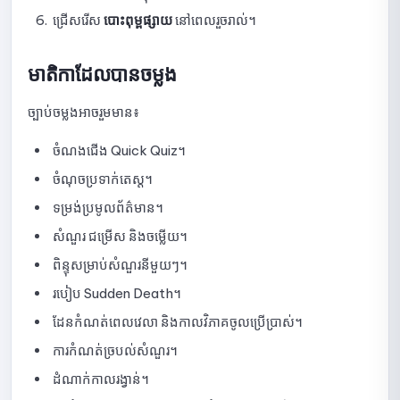
ជ្រើសរើស
បោះពុម្ពផ្សាយ
នៅពេលរួចរាល់។
សេចក្តីណែនាំអំពីការមើលស្ថិតិនៃការប្រឡង
មាតិកាដែលបានចម្លង
ការណែនាំអំពីការចម្លងកម្រងសំណួរ
ច្បាប់ចម្លងអាចរួមមាន៖
មគ្គុទ្ទេសក៍សម្រាប់ការលុបការប្រឡង
ចំណងជើង Quick Quiz។
ឃ្លាំងសំណួរ
ចំណុចប្រទាក់តេស្ត។
របៀបបន្ថែមសំណួរទៅក្នុងបណ្ណាល័យ
ទម្រង់ប្រមូលព័ត៌មាន។
ការណែនាំអំពីការកែសម្រួល ឬការលុបសំណួរនៅក្នុងបណ្ណាល័យ
សំណួរ ជម្រើស និងចម្លើយ។
ពិន្ទុសម្រាប់សំណួរនីមួយៗ។
មគ្គុទ្ទេសក៍សម្រាប់ការគ្រប់គ្រងប្រភេទ និងក្រុមសំណួរ
របៀប Sudden Death។
របៀបប្រើប្រាស់ Quick Quiz៖ មគ្គុទ្ទេសក៍ពេញលេញ
ដែនកំណត់ពេលវេលា និងកាលវិភាគចូលប្រើប្រាស់។
ការកំណត់ច្របល់សំណួរ។
សេចក្តីណែនាំអំពីការបង្កើត និងការកំណត់ Quick Quiz នៅលើ
NineQuiz
ដំណាក់កាលរង្វាន់។