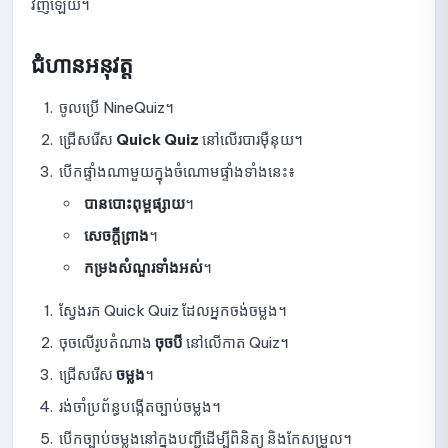
វិញឡើយ។
ការណែនាំសម្រាប់ការរៀបចំ Form មុនពេលប្រឡង
ជំហានអនុវត្ត
សេចក្តីណែនាំអំពីការប្រើប្រាស់ប្រភេទសំណួរនៅក្នុងការប្រឡង
ចូលប្រើ NineQuiz។
កំណត់រចនាសម្ព័ន្ធការបង្ហាញលទ្ធផលប្រឡង
ជ្រើសរើស
Quick Quiz
នៅលើរបារម៉ឺនុយ។
សេចក្ដីណែនាំអំពីការកំណត់ការដាក់ពិន្ទុ និងចំនួនដងនៃការប្រឡង
បើកផ្ទាំងណាមួយក្នុងចំណោមផ្ទាំងទាំងនេះ៖
សេចក្តីណែនាំអំពីការកំណត់សុវត្ថិភាព និងការត្រួតពិនិត្យសម្រាប់ការប្រឡង
បានបោះពុម្ពផ្សាយ
។
តាមអនឡាញ
សេចក្តីព្រាង
។
ការណែនាំអំពីការកំណត់ជម្រើសបង្ហាញ
កម្រងសំណួរទាំងអស់
។
សេចក្តីណែនាំអំពីការដកការផ្សព្វផ្សាយ ការកែសម្រួល និងការផ្សព្វផ្សាយ
ស្វែងរក Quick Quiz ដែលអ្នកចង់ចម្លង។
វិញ្ញាសាឡើងវិញ
ចុចលើរូបតំណាង
ចុចបី
នៅលើកាត Quiz។
របៀបមើលបញ្ជីការដាក់បញ្ជូន
ជ្រើសរើស
ចម្លង
។
សេចក្តីណែនាំអំពីការមើលព័ត៌មានលម្អិតនៃការដាក់ចម្លើយ និងការបញ្ជាក់ពិន្ទុ
រង់ចាំប្រព័ន្ធបង្កើតច្បាប់ចម្លង។
បើកច្បាប់ចម្លងនៅក្នុងបញ្ជីដើម្បីពិនិត្យ និងកែសម្រួល។
មគ្គុទ្ទេសក៍សម្រាប់ការមើលទិន្នន័យត្រួតពិនិត្យការប្រឡង