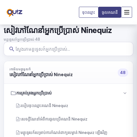
ចុះឈ្មោះ
ចូលគណនី
សៀវភៅណែនាំអ្នកប្រើប្រាស់ Ninequiz
មគ្គុទ្ទេសក៍អ្នកប្រើប្រាស់ 48
រកមើលមគ្គុទ្ទេសក៍
48
សៀវភៅណែនាំអ្នកប្រើប្រាស់ Ninequiz
ការគ្រប់គ្រងអ្នកប្រើប្រាស់
របៀបចុះឈ្មោះគណនី Ninequiz
សេចក្ដីណែនាំអំពីការចូលប្រើគណនី Ninequiz
មគ្គុទ្ទេសក៍សម្រាប់ការកំណត់ពាក្យសម្ងាត់ Ninequiz ឡើងវិញ