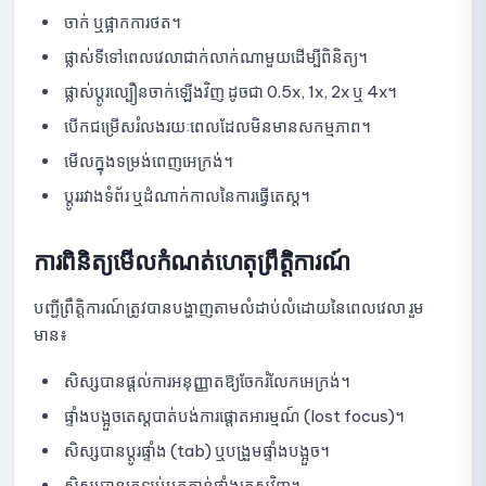
ការណែនាំអំពីការកំណត់ការបង្ហាញលទ្ធផល Quick Quiz
ចាក់ ឬផ្អាកការថត។
សេចក្តីណែនាំអំពីការកំណត់ការច្របល់សំណួរនៅក្នុង Quick Quiz
ផ្លាស់ទីទៅពេលវេលាជាក់លាក់ណាមួយដើម្បីពិនិត្យ។
ផ្លាស់ប្តូរល្បឿនចាក់ឡើងវិញ ដូចជា 0.5x, 1x, 2x ឬ 4x។
ការណែនាំអំពីការកំណត់រង្វាន់សម្រាប់ Quick Quiz
បើកជម្រើសរំលងរយៈពេលដែលមិនមានសកម្មភាព។
សេចក្តីណែនាំអំពីការបង្កើតសំណួរដោយដៃសម្រាប់ Quick Quiz
មើលក្នុងទម្រង់ពេញអេក្រង់។
មគ្គុទ្ទេសក៍សម្រាប់ការបង្កើតសំណួរ Quick Quiz ជាមួយ AI
ប្តូររវាងទំព័រ ឬដំណាក់កាលនៃការធ្វើតេស្ត។
ការណែនាំអំពីការនាំចូលសំណួរទៅក្នុង Quick Quiz ដោយប្រើឯកសារ
ការពិនិត្យមើលកំណត់ហេតុព្រឹត្តិការណ៍
សេចក្តីណែនាំអំពីការជ្រើសរើសសំណួរពីបណ្ណាល័យសម្រាប់ Quick Quiz
បញ្ជីព្រឹត្តិការណ៍ត្រូវបានបង្ហាញតាមលំដាប់លំដោយនៃពេលវេលា រួម
មាន៖
សេចក្ដីណែនាំអំពីការជ្រើសរើសសំណួរដោយចៃដន្យពីបណ្ណាល័យសម្រាប់
Quick Quiz
សិស្សបានផ្តល់ការអនុញ្ញាតឱ្យចែករំលែកអេក្រង់។
ប្រភេទសំណួរដែលគាំទ្រដោយ Quick Quiz
ផ្ទាំងបង្អួចតេស្តបាត់បង់ការផ្តោតអារម្មណ៍ (lost focus)។
សេចក្តីណែនាំអំពីការមើលបញ្ជីនៃការបញ្ជូន Quick Quiz
សិស្សបានប្តូរផ្ទាំង (tab) ឬបង្រួមផ្ទាំងបង្អួច។
សិស្សបានត្រឡប់មកកាន់ផ្ទាំងតេស្តវិញ។