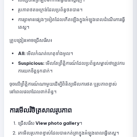
សេចក្ដីណែនាំអំពីការមើលស្ថិតិ Quick Quiz
រូបភាពថតអេក្រង់ដែលប្រព័ន្ធថតបាន។
សេចក្តីណែនាំអំពីការចម្លង Quick Quiz
ការព្រមានផ្សេងៗទៀតដែលកើតឡើងក្នុងអំឡុងពេលដំណើរការធ្វើ
តេស្ត។
របៀបលុប Quick Quiz
គ្រូបង្រៀនអាចជ្រើសរើស៖
របៀបគ្រប់គ្រងថ្នាក់រៀន និងក្រុមសិស្សក្នុង NineQuiz
All:
មើលកំណត់ហេតុទាំងមូល។
បង្កើត កែសម្រួល និងលុបថ្នាក់រៀន
Suspicious:
មើលតែព្រឹត្តិការណ៍ដែលប្រព័ន្ធសម្គាល់ថាត្រូវការ
អញ្ជើញ និងអនុម័តសិស្សឱ្យចូលរួមក្នុងថ្នាក់
ការយកចិត្តទុកដាក់។
ស្វែងរក និងលុបសិស្សចេញពីថ្នាក់រៀន
ចុចលើព្រឹត្តិការណ៍ណាមួយដើម្បីពិនិត្យមើលការថត ឬរូបភាពខ្ទាស់
នៅពេលវេលាដែលពាក់ព័ន្ធ។
តាមដានសកម្មភាពក្នុងថ្នាក់ និងកម្រងសំណួរ
ការមើលវិចិត្រសាលរូបភាព
របៀបគ្រប់គ្រងសិទ្ធិចូលប្រើប្រាស់នៅលើ NineQuiz
ជ្រើសរើស
View photo gallery
។
សិទ្ធិគ្រប់គ្រង
រកមើលរូបភាពខ្ទាស់ដែលបានកត់ត្រាក្នុងអំឡុងពេលធ្វើតេស្ត។
ការបន្ថែម និងការផ្លាស់ប្តូរសិទ្ធិអ្នកគ្រប់គ្រង