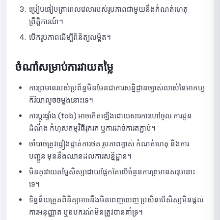
ប្រៀបធៀបត្រាពេលវេលារបស់រូបភាពជាមួយនឹងកំណត់ហេតុ
ព្រឹត្តិការណ៍។
បើករូបភាពដើម្បីពិនិត្យលម្អិត។
ចំណាំសម្រាប់ការវាយតម្លៃ
ការព្រមានរបស់ប្រព័ន្ធមិនមែនជាការសន្និដ្ឋានច្បាស់លាស់នៃអាកប្ប
កិរិយាលួចចម្លងនោះទេ។
ការប្តូរផ្ទាំង (tab) អាចកើតឡើងដោយសារការហៅចូល ការជូន
ដំណឹង កំហុសកម្មវិធីរុករក ឬការដាច់ការតភ្ជាប់។
ចាំបាច់ត្រូវផ្ទៀងផ្ទាត់ការថត រូបភាពខ្ទាស់ កំណត់ហេតុ និងការ
បញ្ជូន មុននឹងឈានដល់ការសន្និដ្ឋាន។
មិនគួរវាយតម្លៃសិស្សដោយផ្អែកតែលើចំនួនការព្រមានសរុបនោះ
ទេ។
ទិន្នន័យត្រួតពិនិត្យអាចនឹងមិនពេញលេញ ប្រសិនបើសិស្សមិនផ្តល់
ការអនុញ្ញាត ឬឧបករណ៍មិនត្រូវបានគាំទ្រ។