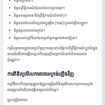
កម្រិតព្រមាន។
ចំនួនព្រឹត្តិការណ៍ដែលបានកត់ត្រាសរុប។
សេចក្តីណែនាំអំពីការមើលស្ថិតិនៃការប្រឡង
ចំនួនការព្រមាន និងព្រឹត្តិការណ៍សំខាន់ៗ។
ការណែនាំអំពីការចម្លងកម្រងសំណួរ
ចំនួនដងដែលសិស្សបានប្តូរផ្ទាំង (tab) ឬលាក់ផ្ទាំងបង្អួច។
មគ្គុទ្ទេសក៍សម្រាប់ការលុបការប្រឡង
ចំនួនរូបភាពថតអេក្រង់។
ចំនួនអាកប្បកិរិយាដែលប្រព័ន្ធសម្គាល់ថាសង្ស័យ។
ឃ្លាំងសំណួរ
កម្រិតព្រមានត្រូវបានប្រព័ន្ធបូកសរុបដោយផ្អែកលើព្រឹត្តិការណ៍ក្នុងអំឡុង
របៀបបន្ថែមសំណួរទៅក្នុងបណ្ណាល័យ
ពេលដំណើរការធ្វើតេស្ត ហើយគួរប្រើសម្រាប់តែជាព័ត៌មានយោង
ប៉ុណ្ណោះ។
ការណែនាំអំពីការកែសម្រួល ឬការលុបសំណួរនៅក្នុងបណ្ណាល័យ
មគ្គុទ្ទេសក៍សម្រាប់ការគ្រប់គ្រងប្រភេទ និងក្រុមសំណួរ
ការពិនិត្យមើលការថតអេក្រង់ឡើងវិញ
របៀបប្រើប្រាស់ Quick Quiz៖ មគ្គុទ្ទេសក៍ពេញលេញ
កម្មវិធីចាក់វីដេអូអនុញ្ញាតឱ្យគ្រូបង្រៀនពិនិត្យមើលសកម្មភាពអេក្រង់
ពេញមួយដំណើរការធ្វើតេស្តរបស់សិស្ស។
សេចក្តីណែនាំអំពីការបង្កើត និងការកំណត់ Quick Quiz នៅលើ
NineQuiz
គ្រូបង្រៀនអាច៖