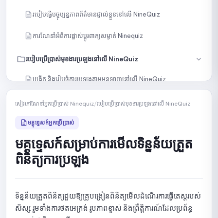
របៀបធ្វើបច្ចុប្បន្នភាពព័ត៌មានផ្ទាល់ខ្លួននៅលើ NineQuiz
ការណែនាំអំពីការផ្លាស់ប្តូរពាក្យសម្ងាត់ Ninequiz
របៀបប្រើប្រាស់មុខងារប្រឡងនៅលើ NineQuiz
បង្កើត និងរៀបចំការប្រឡងតាមអនឡាញនៅលើ NineQuiz
បង្កើតសំណួរដោយដៃ
សៀវភៅណែនាំអ្នកប្រើប្រាស់ Ninequiz
/
របៀបប្រើប្រាស់មុខងារប្រឡងនៅលើ NineQuiz
នាំចូលសំណួរតាមរយៈខ្លឹមសារ ឬឯកសារ
មគ្គុទ្ទេសក៍អ្នកប្រើប្រាស់
មគ្គុទ្ទេសក៍សម្រាប់ការមើលទិន្នន័យត្រួត
បង្កើតសំណួរជាមួយ AI
ពិនិត្យការប្រឡង
ជ្រើសរើសសំណួរជាក់លាក់ពីបណ្ណាល័យ
ជ្រើសរើសសំណួរដោយចៃដន្យពីបណ្ណាល័យ
ទិន្នន័យត្រួតពិនិត្យជួយឱ្យគ្រូបង្រៀនពិនិត្យមើលដំណើរការធ្វើតេស្តរបស់
សិស្ស រួមទាំងការថតអេក្រង់ រូបភាពខ្ទាស់ និងព្រឹត្តិការណ៍ដែលប្រព័ន្ធ
សេចក្តីណែនាំអំពីការបែងចែកវិញ្ញាសាជាច្រើនផ្នែក