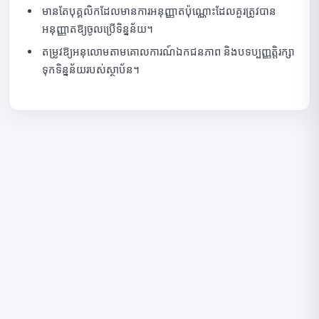
មានតែបុគ្គលិកដែលមានការអនុញ្ញាតប៉ុណ្ណោះដែលគួរត្រូវបាន
អនុញ្ញាតឱ្យចូលប្រើទិន្នន័យ។
តម្រូវឱ្យអនុលោមតាមគោលការណ៍ឯកជនភាព និងបទប្បញ្ញត្តិរក្សា
ទុកទិន្នន័យរបស់ស្ថាប័ន។