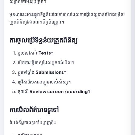
សម្គាល់ថាមិនប្រក្រតី។
ការណែនាំសម្រាប់ការរៀបចំ Form មុនពេលប្រឡង
មុខងារនេះមានផ្ទុកទិន្នន័យតែនៅពេលដែលការធ្វើតេស្តបានបើកជម្រើស
សេចក្តីណែនាំអំពីការប្រើប្រាស់ប្រភេទសំណួរនៅក្នុងការប្រឡង
ត្រួតពិនិត្យដែលពាក់ព័ន្ធប៉ុណ្ណោះ។
កំណត់រចនាសម្ព័ន្ធការបង្ហាញលទ្ធផលប្រឡង
ការចូលប្រើទិន្នន័យត្រួតពិនិត្យ
សេចក្ដីណែនាំអំពីការកំណត់ការដាក់ពិន្ទុ និងចំនួនដងនៃការប្រឡង
ចូលទៅកាន់
Tests
។
សេចក្តីណែនាំអំពីការកំណត់សុវត្ថិភាព និងការត្រួតពិនិត្យសម្រាប់ការប្រឡង
បើកការធ្វើតេស្តដែលអ្នកចង់មើល។
តាមអនឡាញ
ប្តូរទៅផ្ទាំង
Submissions
។
ការណែនាំអំពីការកំណត់ជម្រើសបង្ហាញ
ជ្រើសរើសការបញ្ជូនរបស់សិស្ស។
សេចក្តីណែនាំអំពីការដកការផ្សព្វផ្សាយ ការកែសម្រួល និងការផ្សព្វផ្សាយ
ចុចលើ
Review screen recording
។
វិញ្ញាសាឡើងវិញ
របៀបមើលបញ្ជីការដាក់បញ្ជូន
ការមើលព័ត៌មានទូទៅ
សេចក្តីណែនាំអំពីការមើលព័ត៌មានលម្អិតនៃការដាក់ចម្លើយ និងការបញ្ជាក់ពិន្ទុ
តំបន់ទិដ្ឋភាពទូទៅបង្ហាញពី៖
មគ្គុទ្ទេសក៍សម្រាប់ការមើលទិន្នន័យត្រួតពិនិត្យការប្រឡង