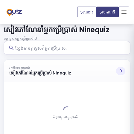
ចុះឈ្មោះ
ចូលគណនី
សៀវភៅណែនាំអ្នកប្រើប្រាស់ Ninequiz
មគ្គុទ្ទេសក៍អ្នកប្រើប្រាស់ 0
រកមើលមគ្គុទ្ទេសក៍
0
សៀវភៅណែនាំអ្នកប្រើប្រាស់ Ninequiz
កំពុងផ្ទុកមគ្គុទ្ទេសក៍...