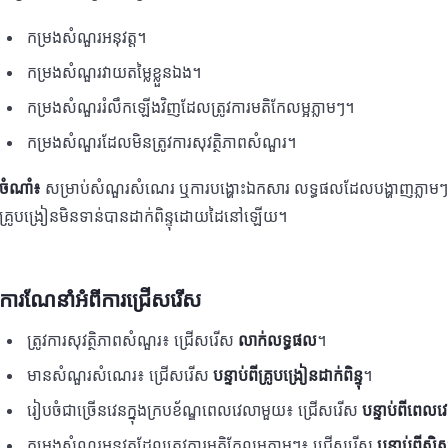
កម្រងសំណួរអនុវត្ត។
កម្រងសំណួរវាយតម្លៃខ្លួនឯង។
កម្រងសំណួររំលឹកឡើងវិញដែលត្រូវការមតិកែលម្អភ្លាមៗ។
កម្រងសំណួរដែលមិនត្រូវការសុវត្ថិភាពសំណួរ។
ចំណាំ៖
សម្រាប់សំណួរសំណេរ ឬការបង្ហោះឯកសារ លទ្ធផលដែលបង្ហាញភ្លាមៗបន្ទ
គ្រូបង្រៀនមិនទាន់បានដាក់ពិន្ទុដោយដៃនៅឡើយ។
ការណែនាំអំពីការជ្រើសរើស
ត្រូវការសុវត្ថិភាពសំណួរ៖ ជ្រើសរើស
លាក់លទ្ធផល
។
មានសំណួរសំណេរ៖ ជ្រើសរើស
បន្ទាប់ពីគ្រូបង្រៀនដាក់ពិន្ទុ
។
រៀបចំជាច្រើនវេនក្នុងក្របខ័ណ្ឌពេលវេលាមួយ៖ ជ្រើសរើស
បន្ទាប់ពីពេល
កម្រងសំណួរអនុវត្តដែលត្រូវការមតិកែលម្អភ្លាមៗ៖ ជ្រើសរើស
បន្ទាប់ពីសិស