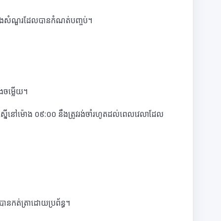
ម្រងសំណួរដែលបានកំណត់បញ្ចប់។
ិងចម្លើយ។
នើនៅម៉ោង ០៩:០០ នឹងត្រូវរង់ចាំរហូតដល់ពេលវេលាដែល
បានកត់ត្រាដោយប្រព័ន្ធ។