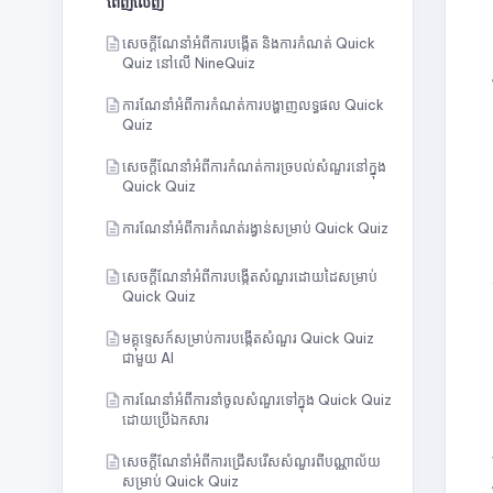
ពេញលេញ
សេចក្តីណែនាំអំពីការបង្កើត និងការកំណត់ Quick
Quiz នៅលើ NineQuiz
ការណែនាំអំពីការកំណត់ការបង្ហាញលទ្ធផល Quick
Quiz
សេចក្តីណែនាំអំពីការកំណត់ការច្របល់សំណួរនៅក្នុង
Quick Quiz
ការណែនាំអំពីការកំណត់រង្វាន់សម្រាប់ Quick Quiz
សេចក្តីណែនាំអំពីការបង្កើតសំណួរដោយដៃសម្រាប់
Quick Quiz
មគ្គុទ្ទេសក៍សម្រាប់ការបង្កើតសំណួរ Quick Quiz
ជាមួយ AI
ការណែនាំអំពីការនាំចូលសំណួរទៅក្នុង Quick Quiz
ដោយប្រើឯកសារ
សេចក្តីណែនាំអំពីការជ្រើសរើសសំណួរពីបណ្ណាល័យ
សម្រាប់ Quick Quiz