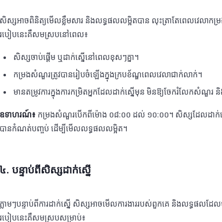
សិស្សអាចពិនិត្យមើលខ្លឹមសារ និងលទ្ធផលលម្អិតបាន លុះត្រាតែពេលវេលាក
របៀបនេះគឺសមស្របនៅពេល៖
សិស្សចាប់ផ្តើម ឬដាក់ស្នើនៅពេលខុសៗគ្នា។
កម្រងសំណួរត្រូវបានរៀបចំឡើងក្នុងក្របខ័ណ្ឌពេលវេលាជាក់លាក់។
មានតម្រូវការក្នុងការកម្រិតអ្នកដែលដាក់ស្នើមុន មិនឱ្យចែករំលែកសំណួរ ន
ឧទាហរណ៍៖
កម្រងសំណួរបើកពីម៉ោង ០៨:០០ ដល់ ១០:០០។ សិស្សដែលដាក់ស្
បានកំណត់បញ្ចប់ ដើម្បីមើលលទ្ធផលលម្អិត។
៤. បន្ទាប់ពីសិស្សដាក់ស្នើ
ភ្លាមៗបន្ទាប់ពីការដាក់ស្នើ សិស្សអាចមើលការងាររបស់ពួកគេ និងលទ្ធផលដែល
របៀបនេះគឺសមស្របសម្រាប់៖