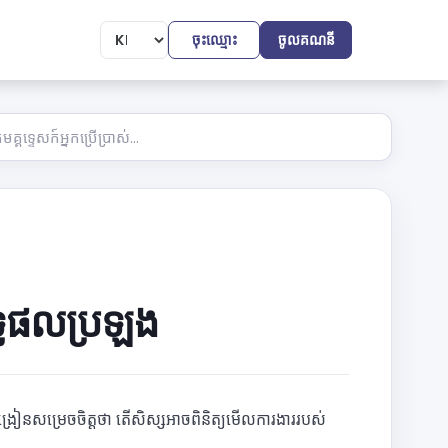
ចុះឈ្មោះ
ចូលគណនី
ទ្ធផលប្រឡង
ូបង្រៀនសម្រេចចិត្តថា តើសិស្សអាចពិនិត្យមើលការងាររបស់