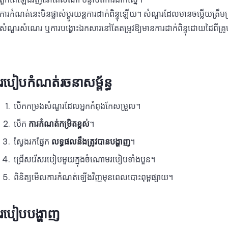
ការកំណត់នេះមិនផ្លាស់ប្តូរយន្តការដាក់ពិន្ទុឡើយ។ សំណួរដែលមានចម្លើយត្រឹមត
សំណួរសំណេរ ឬការបង្ហោះឯកសារនៅតែតម្រូវឱ្យមានការដាក់ពិន្ទុដោយដៃពីគ្រ
របៀបកំណត់រចនាសម្ព័ន្ធ
បើកកម្រងសំណួរដែលអ្នកកំពុងកែសម្រួល។
បើក
ការកំណត់កម្រិតខ្ពស់
។
ស្វែងរកផ្នែក
លទ្ធផលនឹងត្រូវបានបង្ហាញ
។
ជ្រើសរើសរបៀបមួយក្នុងចំណោមរបៀបទាំងបួន។
ពិនិត្យមើលការកំណត់ឡើងវិញមុនពេលបោះពុម្ពផ្សាយ។
របៀបបង្ហាញ