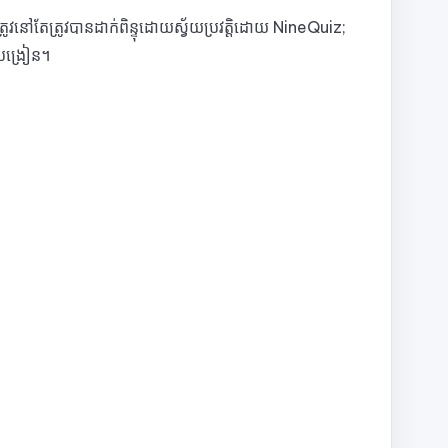
្រូវនៅតែត្រូវបានដាក់ពិន្ទុដោយស្វ័យប្រវត្តិដោយ NineQuiz;
ូបង្រៀន។