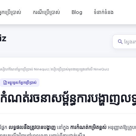
កប្រើប្រាស់
ករណីប្រើប្រាស់
Blog
ទំនាក់ទំនង
iz
សៀវភៅណែនាំអ្នកប្រើប្រាស់ Ninequiz
/
របៀបប្រើប្រាស់មុខងារប្រឡងនៅលើ NineQuiz
មគ្គុទ្ទេសក៍អ្នកប្រើប្រាស់
កំណត់រចនាសម្ព័ន្ធការបង្ហាញល
ផ្នែក
លទ្ធផលនឹងត្រូវបានបង្ហាញ
នៅក្នុង
ការកំណត់កម្រិតខ្ពស់
អនុញ្ញាតឱ្យគ្រ
ពួកគេឡើងវិញនៅពេលណា បន្ទាប់ពីការដាក់ស្នើ។