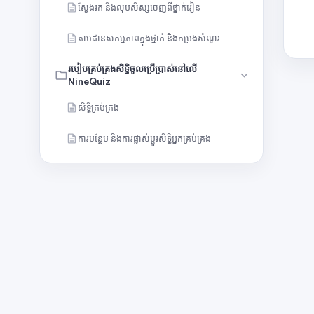
ស្វែងរក និងលុបសិស្សចេញពីថ្នាក់រៀន
តាមដានសកម្មភាពក្នុងថ្នាក់ និងកម្រងសំណួរ
របៀបគ្រប់គ្រងសិទ្ធិចូលប្រើប្រាស់នៅលើ
NineQuiz
សិទ្ធិគ្រប់គ្រង
ការបន្ថែម និងការផ្លាស់ប្តូរសិទ្ធិអ្នកគ្រប់គ្រង