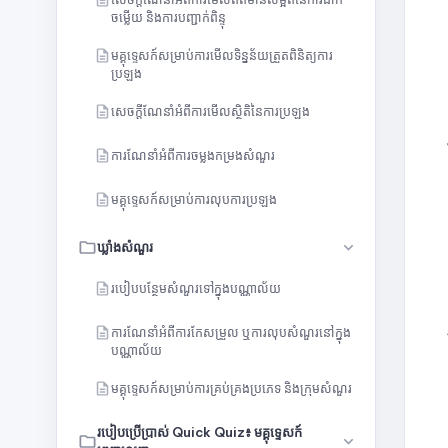
ចម្លើយ និងការបញ្ជាក់ពិន្ទុ
មគ្គុទ្ទេសក៍សម្រាប់ការមើលទិន្នន័យត្រួតពិនិត្យការ
ប្រឡង
សេចក្តីណែនាំអំពីការមើលស្ថិតិនៃការប្រឡង
ការណែនាំអំពីការចម្លងកម្រងសំណួរ
មគ្គុទ្ទេសក៍សម្រាប់ការលុបការប្រឡង
ឃ្លាំងសំណួរ
របៀបបន្ថែមសំណួរទៅក្នុងបណ្ណាល័យ
ការណែនាំអំពីការកែសម្រួល ឬការលុបសំណួរនៅក្នុង
បណ្ណាល័យ
មគ្គុទ្ទេសក៍សម្រាប់ការគ្រប់គ្រងប្រភេទ និងក្រុមសំណួរ
របៀបប្រើប្រាស់ Quick Quiz៖ មគ្គុទ្ទេសក៍