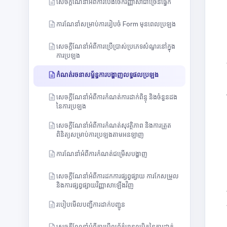
សេចក្តីណែនាំអំពីការបែងចែកវិញ្ញាសាជាច្រើនផ្នែក
ការណែនាំសម្រាប់ការរៀបចំ Form មុនពេលប្រឡង
សេចក្តីណែនាំអំពីការប្រើប្រាស់ប្រភេទសំណួរនៅក្នុង
ការប្រឡង
កំណត់រចនាសម្ព័ន្ធការបង្ហាញលទ្ធផលប្រឡង
សេចក្ដីណែនាំអំពីការកំណត់ការដាក់ពិន្ទុ និងចំនួនដង
នៃការប្រឡង
សេចក្តីណែនាំអំពីការកំណត់សុវត្ថិភាព និងការត្រួត
ពិនិត្យសម្រាប់ការប្រឡងតាមអនឡាញ
ការណែនាំអំពីការកំណត់ជម្រើសបង្ហាញ
សេចក្តីណែនាំអំពីការដកការផ្សព្វផ្សាយ ការកែសម្រួល
និងការផ្សព្វផ្សាយវិញ្ញាសាឡើងវិញ
របៀបមើលបញ្ជីការដាក់បញ្ជូន
សេចក្តីណែនាំអំពីការមើលព័ត៌មានលម្អិតនៃការដាក់