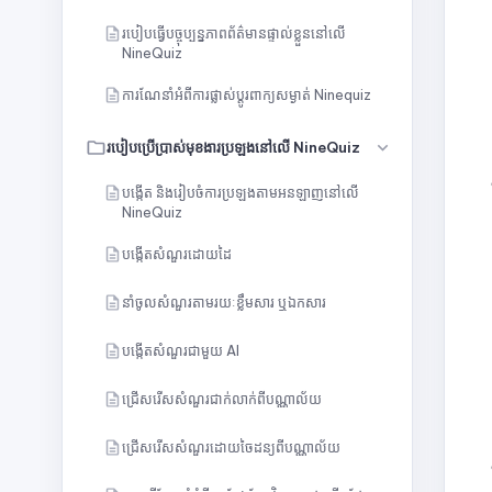
របៀបធ្វើបច្ចុប្បន្នភាពព័ត៌មានផ្ទាល់ខ្លួននៅលើ
NineQuiz
ការណែនាំអំពីការផ្លាស់ប្តូរពាក្យសម្ងាត់ Ninequiz
របៀបប្រើប្រាស់មុខងារប្រឡងនៅលើ NineQuiz
បង្កើត និងរៀបចំការប្រឡងតាមអនឡាញនៅលើ
NineQuiz
បង្កើតសំណួរដោយដៃ
នាំចូលសំណួរតាមរយៈខ្លឹមសារ ឬឯកសារ
បង្កើតសំណួរជាមួយ AI
ជ្រើសរើសសំណួរជាក់លាក់ពីបណ្ណាល័យ
ជ្រើសរើសសំណួរដោយចៃដន្យពីបណ្ណាល័យ