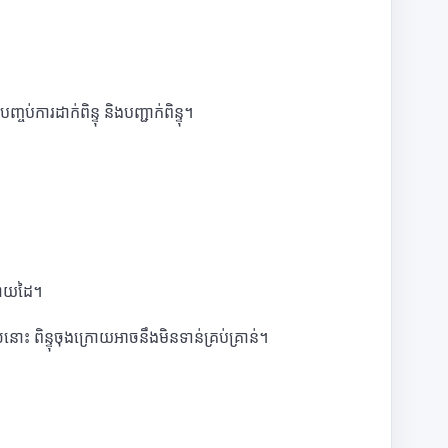
ការដាក់ពិន្ទុ និងបញ្ជាក់ពិន្ទុ។
ងដោយដៃ។
ះ ពិន្ទុចុងក្រោយអាចនឹងមិនទាន់គ្រប់គ្រាន់។