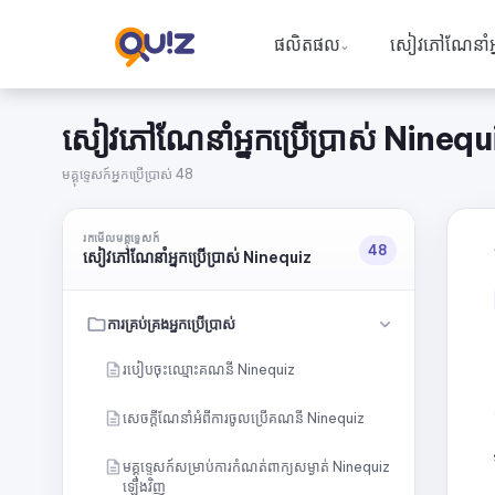
ផលិតផល
សៀវភៅណែនាំអ្ន
⌄
សៀវភៅណែនាំអ្នកប្រើប្រាស់ Ninequ
មគ្គុទ្ទេសក៍អ្នកប្រើប្រាស់ 48
រកមើលមគ្គុទ្ទេសក៍
48
សៀវភៅណែនាំអ្នកប្រើប្រាស់ Ninequiz
ការគ្រប់គ្រងអ្នកប្រើប្រាស់
របៀបចុះឈ្មោះគណនី Ninequiz
សេចក្ដីណែនាំអំពីការចូលប្រើគណនី Ninequiz
មគ្គុទ្ទេសក៍សម្រាប់ការកំណត់ពាក្យសម្ងាត់ Ninequiz
ឡើងវិញ