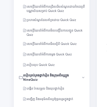
សេចក្ដីណែនាំអំពីការជ្រើសរើសសំណួរដោយចៃដន្យពី
បណ្ណាល័យសម្រាប់ Quick Quiz
ប្រភេទសំណួរដែលគាំទ្រដោយ Quick Quiz
សេចក្តីណែនាំអំពីការមើលបញ្ជីនៃការបញ្ជូន Quick
Quiz
សេចក្ដីណែនាំអំពីការមើលស្ថិតិ Quick Quiz
សេចក្តីណែនាំអំពីការចម្លង Quick Quiz
របៀបលុប Quick Quiz
របៀបគ្រប់គ្រងថ្នាក់រៀន និងក្រុមសិស្សក្នុង
NineQuiz
បង្កើត កែសម្រួល និងលុបថ្នាក់រៀន
អញ្ជើញ និងអនុម័តសិស្សឱ្យចូលរួមក្នុងថ្នាក់