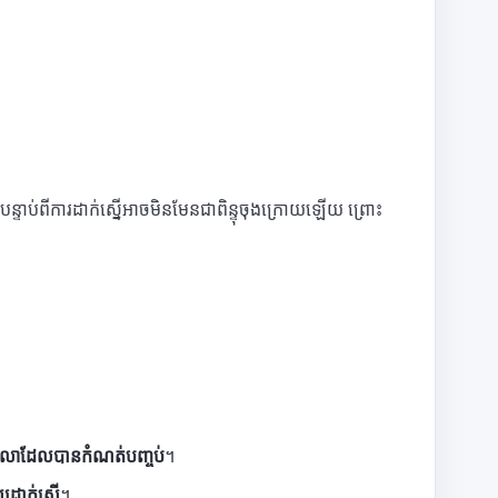
ាប់ពីការដាក់ស្នើអាចមិនមែនជាពិន្ទុចុងក្រោយឡើយ ព្រោះ
វេលាដែលបានកំណត់បញ្ចប់
។
្សដាក់ស្នើ
។