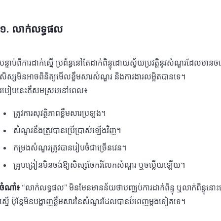
១. លាក់លទ្ធផល
បន្ទាប់ពីការដាក់ស្នើ ប្រព័ន្ធនៅតែដាក់ពិន្ទុដោយស្វ័យប្រវត្តិនូវសំណួរដែល
សិស្សមិនអាចពិនិត្យមើលខ្លឹមសារសំណួរ និងការងារលម្អិតបានទេ។
របៀបនេះគឺសមស្របនៅពេល៖
ត្រូវការសុវត្ថិភាពខ្លឹមសារប្រឡង។
សំណួរនឹងត្រូវបានប្រើប្រាស់ឡើងវិញ។
កម្រងសំណួរត្រូវបានរៀបចំជាច្រើនវេន។
គ្រូបង្រៀនមិនចង់ឱ្យសិស្សចែករំលែកសំណួរ ឬចម្លើយឡើយ។
ចំណាំ៖
“លាក់លទ្ធផល” មិនមែនមានន័យថាបញ្ឈប់ការដាក់ពិន្ទុ ឬលាក់ពិន្ទុនោះទេ។ 
ស្នើ ប៉ុន្តែមិនបង្ហាញខ្លឹមសារនៃសំណួរដែលបានបំពេញម្តងទៀតទេ។