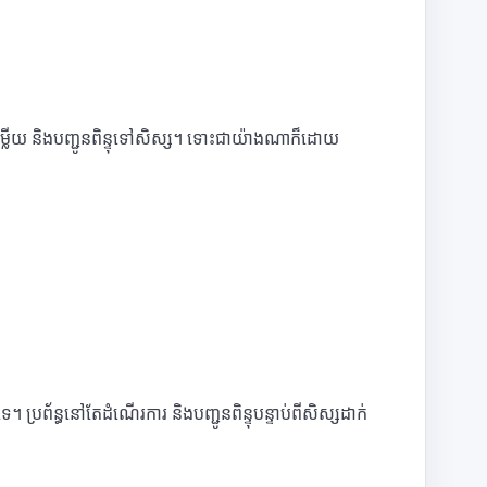
មានចម្លើយ និងបញ្ជូនពិន្ទុទៅសិស្ស។ ទោះជាយ៉ាងណាក៏ដោយ
ប្រព័ន្ធនៅតែដំណើរការ និងបញ្ជូនពិន្ទុបន្ទាប់ពីសិស្សដាក់