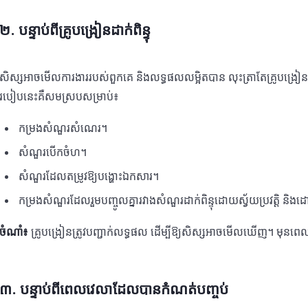
២. បន្ទាប់ពីគ្រូបង្រៀនដាក់ពិន្ទុ
សិស្សអាចមើលការងាររបស់ពួកគេ និងលទ្ធផលលម្អិតបាន លុះត្រាតែគ្រូបង្រៀនបញ្ចប់
របៀបនេះគឺសមស្របសម្រាប់៖
កម្រងសំណួរសំណេរ។
សំណួរបើកចំហ។
សំណួរដែលតម្រូវឱ្យបង្ហោះឯកសារ។
កម្រងសំណួរដែលរួមបញ្ចូលគ្នារវាងសំណួរដាក់ពិន្ទុដោយស្វ័យប្រវត្តិ និ
ចំណាំ៖
គ្រូបង្រៀនត្រូវបញ្ជាក់លទ្ធផល ដើម្បីឱ្យសិស្សអាចមើលឃើញ។ មុនពេលនោ
៣. បន្ទាប់ពីពេលវេលាដែលបានកំណត់បញ្ចប់