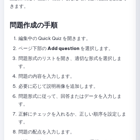
きます。
テストでの問題形式の使用ガイド
問題作成の手順
テスト前のフォーム設定手順
試験結果の表示設定
編集中の Quick Quiz を開きます。
ページ下部の
Add question
を選択します。
採点と受験回数の設定ガイド
問題形式のリストを開き、適切な形式を選択しま
オンライン試験のセキュリティとプロクタリングの設定ガ
す。
イド
問題の内容を入力します。
表示オプションの設定ガイド
必要に応じて説明画像を追加します。
問題形式に従って、回答またはデータを入力しま
テストの公開停止、編集、および再公開に関するガイド
す。
提出一覧の確認方法
正解にチェックを入れるか、正しい順序を設定しま
す。
提出詳細の表示とスコア確定のガイド
問題の配点を入力します。
試験監視データの確認方法