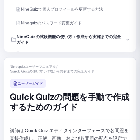
NineQuizで個人プロフィールを更新する方法
Ninequizのパスワード変更ガイド
NineQuizの試験機能の使い方：作成から実施までの完全
ガイド
NineQuizでオンラインテストを作成・設定する
Ninequizユーザーマニュアル
/
手動で問題を作成する
Quick Quizの使い方：作成から共有までの完全ガイド
内容またはファイルから問題をインポートする
ユーザーガイド
Quick Quizの問題を手動で作成
AIで問題を作成する
するためのガイド
ライブラリから特定の問題を選択する
ライブラリから問題をランダムに選択する
講師は Quick Quiz エディタインターフェースで各問題を
テストを複数のセクションに分割するためのガイド
直接作成し、正解、画像、および各問題の配点を設定で