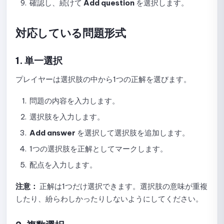
確認し、続けて
Add question
を選択します。
試験統計の閲覧ガイド
対応している問題形式
クイズのコピーガイド
1. 単一選択
試験の削除ガイド
プレイヤーは選択肢の中から1つの正解を選びます。
Quick Quizの使い方：作成から共有までの完全ガイド
問題の内容を入力します。
NineQuizでのQuick Quizの作成と設定ガイド
選択肢を入力します。
Quick Quizの結果表示設定ガイド
Add answer
を選択して選択肢を追加します。
1つの選択肢を正解としてマークします。
Quick Quiz での問題のシャッフル設定ガイド
配点を入力します。
Quick Quizの報酬設定ガイド
注意：
正解は1つだけ選択できます。選択肢の意味が重複
Quick Quizの問題を手動で作成するためのガイド
したり、紛らわしかったりしないようにしてください。
AIでQuick Quizの問題を作成するガイド