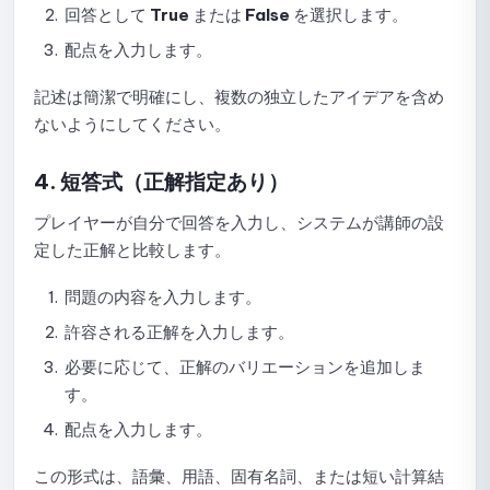
ライブラリに問題を追加する方法
回答として
True
または
False
を選択します。
配点を入力します。
ライブラリ内の問題を編集または削除するためのガイド
記述は簡潔で明確にし、複数の独立したアイデアを含め
カテゴリと問題グループの管理ガイド
ないようにしてください。
NineQuizでのクラスとグループの管理方法
4. 短答式（正解指定あり）
クラスの作成、編集、削除
プレイヤーが自分で回答を入力し、システムが講師の設
クラスへの招待と参加承認
定した正解と比較します。
クラスから学生を検索して削除する
問題の内容を入力します。
許容される正解を入力します。
クラス活動とクイズの追跡
必要に応じて、正解のバリエーションを追加しま
NineQuizでアクセス権限を管理する方法
す。
配点を入力します。
管理権限
この形式は、語彙、用語、固有名詞、または短い計算結
管理者権限の追加と変更