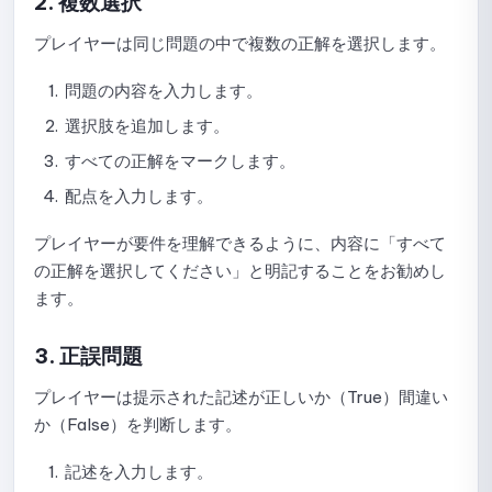
2. 複数選択
ファイルを使用して Quick Quiz に問題をインポートするガ
プレイヤーは同じ問題の中で複数の正解を選択します。
イド
問題の内容を入力します。
Quick Quizのライブラリから問題を選択するガイド
選択肢を追加します。
クイッククイズ（Quick Quiz）用にライブラリから問題を
すべての正解をマークします。
ランダムに選択する手順
配点を入力します。
Quick Quizでサポートされている問題タイプ
プレイヤーが要件を理解できるように、内容に「すべて
Quick Quizの提出一覧を確認するガイド
の正解を選択してください」と明記することをお勧めし
ます。
Quick Quiz統計の確認ガイド
Quick Quizのコピー方法
3. 正誤問題
プレイヤーは提示された記述が正しいか（True）間違い
クイッククイズを削除する方法
か（False）を判断します。
問題集
記述を入力します。