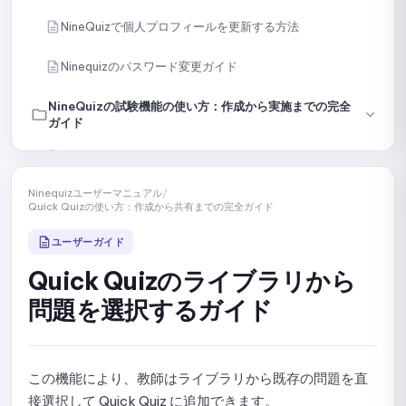
NineQuizで個人プロフィールを更新する方法
Ninequizのパスワード変更ガイド
NineQuizの試験機能の使い方：作成から実施までの完全
ガイド
NineQuizでオンラインテストを作成・設定する
Ninequizユーザーマニュアル
/
手動で問題を作成する
Quick Quizの使い方：作成から共有までの完全ガイド
内容またはファイルから問題をインポートする
ユーザーガイド
Quick Quizのライブラリから
AIで問題を作成する
問題を選択するガイド
ライブラリから特定の問題を選択する
ライブラリから問題をランダムに選択する
この機能により、教師はライブラリから既存の問題を直
テストを複数のセクションに分割するためのガイド
接選択して Quick Quiz に追加できます。