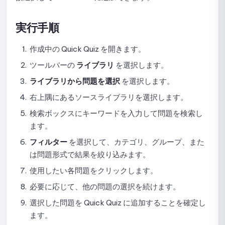
テストでの問題形式の使用ガイド
実行手順
テスト前のフォーム設定手順
作成中の Quick Quiz を開きます。
試験結果の表示設定
ツールバーの
ライブラリ
を選択します。
ライブラリから問題を選択
を選択します。
採点と受験回数の設定ガイド
右上隅にあるソースライブラリを選択します。
オンライン試験のセキュリティとプロクタリングの設定ガ
検索ボックスにキーワードを入力して問題を検索し
イド
ます。
表示オプションの設定ガイド
フィルター
を選択して、カテゴリ、グループ、また
は問題形式で結果を絞り込みます。
テストの公開停止、編集、および再公開に関するガイド
使用したい各問題をクリックします。
提出一覧の確認方法
必要に応じて、他の問題の選択を続けます。
提出詳細の表示とスコア確定のガイド
選択した問題を Quick Quiz に追加することを確定し
ます。
試験監視データの確認方法