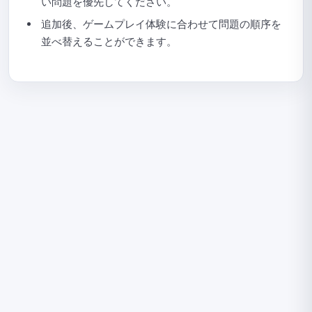
い問題を優先してください。
ファイルを使用して Quick Quiz に問題をインポートするガ
追加後、ゲームプレイ体験に合わせて問題の順序を
イド
並べ替えることができます。
Quick Quizのライブラリから問題を選択するガイド
クイッククイズ（Quick Quiz）用にライブラリから問題を
ランダムに選択する手順
Quick Quizでサポートされている問題タイプ
Quick Quizの提出一覧を確認するガイド
Quick Quiz統計の確認ガイド
Quick Quizのコピー方法
クイッククイズを削除する方法
問題集