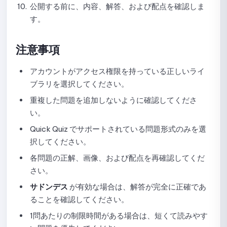
公開する前に、内容、解答、および配点を確認しま
す。
試験統計の閲覧ガイド
クイズのコピーガイド
注意事項
試験の削除ガイド
アカウントがアクセス権限を持っている正しいライ
ブラリを選択してください。
Quick Quizの使い方：作成から共有までの完全ガイド
重複した問題を追加しないように確認してくださ
NineQuizでのQuick Quizの作成と設定ガイド
い。
Quick Quiz でサポートされている問題形式のみを選
Quick Quizの結果表示設定ガイド
択してください。
Quick Quiz での問題のシャッフル設定ガイド
各問題の正解、画像、および配点を再確認してくだ
さい。
Quick Quizの報酬設定ガイド
サドンデス
が有効な場合は、解答が完全に正確であ
Quick Quizの問題を手動で作成するためのガイド
ることを確認してください。
1問あたりの制限時間がある場合は、短くて読みやす
AIでQuick Quizの問題を作成するガイド