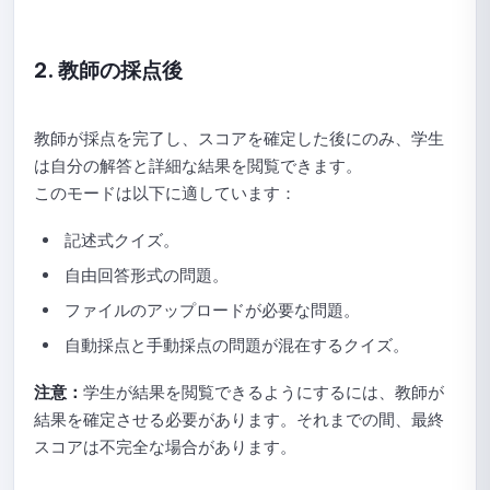
ファイルを使用して Quick Quiz に問題をインポートするガ
イド
2. 教師の採点後
Quick Quizのライブラリから問題を選択するガイド
教師が採点を完了し、スコアを確定した後にのみ、学生
クイッククイズ（Quick Quiz）用にライブラリから問題を
ランダムに選択する手順
は自分の解答と詳細な結果を閲覧できます。
このモードは以下に適しています：
Quick Quizでサポートされている問題タイプ
記述式クイズ。
Quick Quizの提出一覧を確認するガイド
自由回答形式の問題。
Quick Quiz統計の確認ガイド
ファイルのアップロードが必要な問題。
自動採点と手動採点の問題が混在するクイズ。
Quick Quizのコピー方法
注意：
学生が結果を閲覧できるようにするには、教師が
クイッククイズを削除する方法
結果を確定させる必要があります。それまでの間、最終
スコアは不完全な場合があります。
問題集