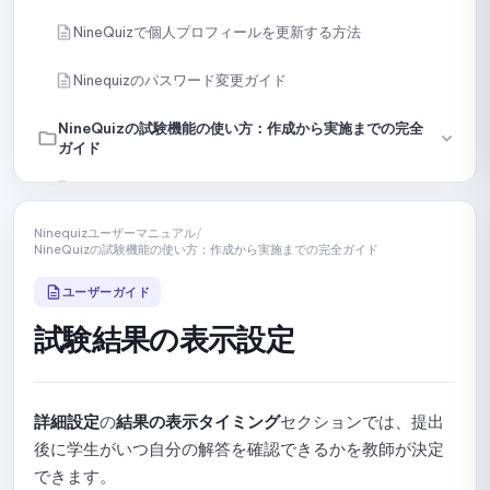
NineQuizで個人プロフィールを更新する方法
Ninequizのパスワード変更ガイド
NineQuizの試験機能の使い方：作成から実施までの完全
ガイド
NineQuizでオンラインテストを作成・設定する
Ninequizユーザーマニュアル
/
手動で問題を作成する
NineQuizの試験機能の使い方：作成から実施までの完全ガイド
内容またはファイルから問題をインポートする
ユーザーガイド
試験結果の表示設定
AIで問題を作成する
ライブラリから特定の問題を選択する
詳細設定
の
結果の表示タイミング
セクションでは、提出
ライブラリから問題をランダムに選択する
後に学生がいつ自分の解答を確認できるかを教師が決定
できます。
テストを複数のセクションに分割するためのガイド