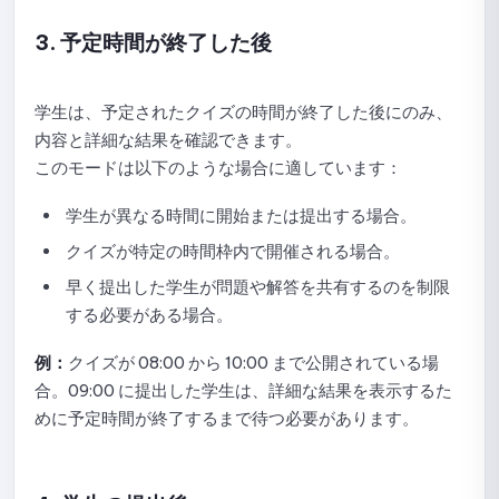
ライブラリに問題を追加する方法
3. 予定時間が終了した後
ライブラリ内の問題を編集または削除するためのガイド
カテゴリと問題グループの管理ガイド
学生は、予定されたクイズの時間が終了した後にのみ、
内容と詳細な結果を確認できます。
NineQuizでのクラスとグループの管理方法
このモードは以下のような場合に適しています：
クラスの作成、編集、削除
学生が異なる時間に開始または提出する場合。
クラスへの招待と参加承認
クイズが特定の時間枠内で開催される場合。
早く提出した学生が問題や解答を共有するのを制限
クラスから学生を検索して削除する
する必要がある場合。
クラス活動とクイズの追跡
例：
クイズが 08:00 から 10:00 まで公開されている場
合。09:00 に提出した学生は、詳細な結果を表示するた
NineQuizでアクセス権限を管理する方法
めに予定時間が終了するまで待つ必要があります。
管理権限
管理者権限の追加と変更