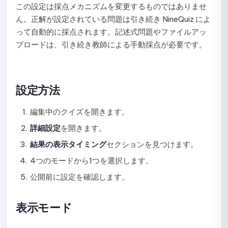
この設定は採点メカニズムを変更するものではありませ
テストでの問題形式の使用ガイド
ん。正解が設定されている問題は引き続き NineQuiz によ
って自動的に採点されます。記述式問題やファイルアッ
テスト前のフォーム設定手順
プロードは、引き続き教師による手動採点が必要です。
試験結果の表示設定
採点と受験回数の設定ガイド
設定方法
オンライン試験のセキュリティとプロクタリングの設定ガ
編集中のクイズを開きます。
イド
詳細設定
を開きます。
表示オプションの設定ガイド
結果の表示タイミング
セクションを見つけます。
テストの公開停止、編集、および再公開に関するガイド
4つのモードから1つを選択します。
公開前に設定を確認します。
提出一覧の確認方法
提出詳細の表示とスコア確定のガイド
表示モード
試験監視データの確認方法