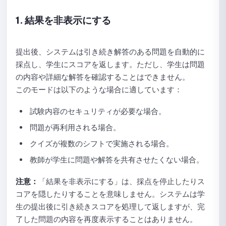
1. 結果を非表示にする
試験統計の閲覧ガイド
クイズのコピーガイド
提出後、システムは引き続き解答のある問題を自動的に
試験の削除ガイド
採点し、学生にスコアを返します。ただし、学生は問題
の内容や詳細な解答を確認することはできません。
Quick Quizの使い方：作成から共有までの完全ガイド
このモードは以下のような場合に適しています：
NineQuizでのQuick Quizの作成と設定ガイド
試験内容のセキュリティが必要な場合。
問題が再利用される場合。
Quick Quizの結果表示設定ガイド
クイズが複数のシフトで実施される場合。
Quick Quiz での問題のシャッフル設定ガイド
教師が学生に問題や解答を共有させたくない場合。
Quick Quizの報酬設定ガイド
注意：
「結果を非表示にする」は、採点を停止したりス
コアを隠したりすることを意味しません。システムは学
Quick Quizの問題を手動で作成するためのガイド
生の提出後に引き続きスコアを処理して返しますが、完
了した問題の内容を再度表示することはありません。
AIでQuick Quizの問題を作成するガイド