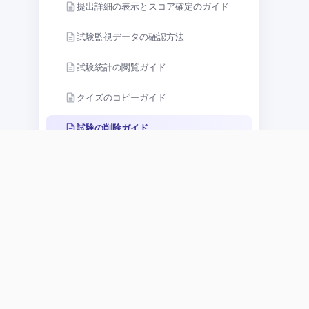
提出詳細の表示とスコア確定のガイド
試験監視データの確認方法
試験統計の閲覧ガイド
クイズのコピーガイド
試験の削除ガイド
Quick Quizの使い方：作成から共有まで
の完全ガイド
NineQuizでのQuick Quizの作成と設定ガ
イド
Quick Quizの結果表示設定ガイド
連絡先情報
Quick Quiz での問題のシャッフル設定ガ
イド
Quick Quizの報酬設定ガイド
Info@ninecode.vn