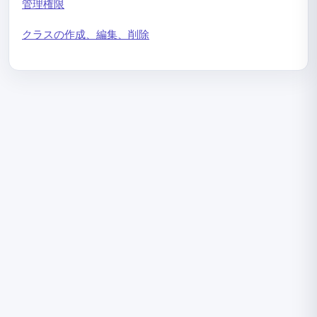
ライブラリに問題を追加する方法
管理権限
ライブラリ内の問題を編集または削除するためのガイド
クラスの作成、編集、削除
カテゴリと問題グループの管理ガイド
NineQuizでのクラスとグループの管理方法
クラスの作成、編集、削除
クラスへの招待と参加承認
クラスから学生を検索して削除する
クラス活動とクイズの追跡
NineQuizでアクセス権限を管理する方法
管理権限
管理者権限の追加と変更