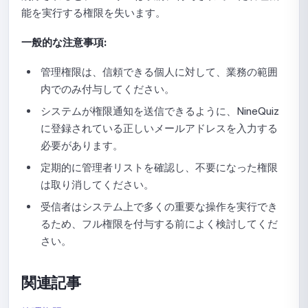
能を実行する権限を失います。
ファイルを使用して Quick Quiz に問題をインポートするガ
イド
一般的な注意事項:
Quick Quizのライブラリから問題を選択するガイド
管理権限は、信頼できる個人に対して、業務の範囲
内でのみ付与してください。
クイッククイズ（Quick Quiz）用にライブラリから問題を
ランダムに選択する手順
システムが権限通知を送信できるように、NineQuiz
に登録されている正しいメールアドレスを入力する
Quick Quizでサポートされている問題タイプ
必要があります。
Quick Quizの提出一覧を確認するガイド
定期的に管理者リストを確認し、不要になった権限
は取り消してください。
Quick Quiz統計の確認ガイド
受信者はシステム上で多くの重要な操作を実行でき
Quick Quizのコピー方法
るため、フル権限を付与する前によく検討してくだ
さい。
クイッククイズを削除する方法
関連記事
問題集