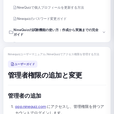
NineQuizで個人プロフィールを更新する方法
Ninequizのパスワード変更ガイド
NineQuizの試験機能の使い方：作成から実施までの完全
ガイド
NineQuizでオンラインテストを作成・設定する
Ninequizユーザーマニュアル
/
NineQuizでアクセス権限を管理する方法
手動で問題を作成する
ユーザーガイド
内容またはファイルから問題をインポートする
管理者権限の追加と変更
AIで問題を作成する
ライブラリから特定の問題を選択する
管理者の追加
ライブラリから問題をランダムに選択する
app.ninequiz.com
にアクセスし、管理権限を持つア
テストを複数のセクションに分割するためのガイド
カウントでログインします。