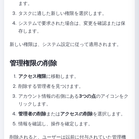
ます。
試験統計の閲覧ガイド
タスクに適した新しい権限を選択します。
システムで要求された場合は、変更を確認または保
クイズのコピーガイド
存します。
試験の削除ガイド
新しい権限は、システム設定に従って適用されます。
Quick Quizの使い方：作成から共有までの完全ガイド
管理権限の削除
NineQuizでのQuick Quizの作成と設定ガイド
アクセス権限
に移動します。
Quick Quizの結果表示設定ガイド
削除する管理者を見つけます。
Quick Quiz での問題のシャッフル設定ガイド
アカウント情報の右側にある
3つの点
のアイコンをク
リックします。
Quick Quizの報酬設定ガイド
管理者の削除
または
アクセスの削除
を選択します。
Quick Quizの問題を手動で作成するためのガイド
情報を確認し、操作を確定します。
AIでQuick Quizの問題を作成するガイド
削除されると、ユーザーは以前に付与されていた管理機