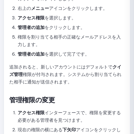
右上の
メニュー
アイコンをクリックします。
テストでの問題形式の使用ガイド
アクセス権限
を選択します。
テスト前のフォーム設定手順
管理者の追加
をクリックします。
試験結果の表示設定
権限を割り当てる相手の正確なメールアドレスを入
力します。
採点と受験回数の設定ガイド
管理者の追加
を選択して完了です。
オンライン試験のセキュリティとプロクタリングの設定ガ
追加されると、新しいアカウントにはデフォルトで
クイ
イド
ズ管理
権限が付与されます。システムから割り当てられ
表示オプションの設定ガイド
た相手に通知が送信されます。
テストの公開停止、編集、および再公開に関するガイド
管理権限の変更
提出一覧の確認方法
アクセス権限
インターフェースで、権限を変更する
提出詳細の表示とスコア確定のガイド
必要がある管理者を見つけます。
現在の権限の横にある
下矢印
アイコンをクリックし
試験監視データの確認方法