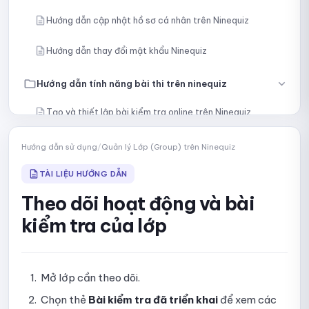
Hướng dẫn cập nhật hồ sơ cá nhân trên Ninequiz
Hướng dẫn thay đổi mật khẩu Ninequiz
Hướng dẫn tính năng bài thi trên ninequiz
Tạo và thiết lập bài kiểm tra online trên Ninequiz
Tạo câu hỏi thủ công
Hướng dẫn sử dụng
/
Quản lý Lớp (Group) trên Ninequiz
Nhập câu hỏi bằng nội dung hoặc tệp
TÀI LIỆU HƯỚNG DẪN
Theo dõi hoạt động và bài
Tạo câu hỏi bằng AI
kiểm tra của lớp
Chọn câu hỏi cụ thể từ thư viện
Lấy ngẫu nhiên câu hỏi từ thư viện
Mở lớp cần theo dõi.
Hướng dẫn chia bài kiểm tra thành nhiều phần
Chọn thẻ
Bài kiểm tra đã triển khai
để xem các