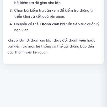
bài kiểm tra đã giao cho lớp.
Hướng dẫn sử dụng các dạng câu hỏi trong bài kiểm tra
Chọn bài kiểm tra cần xem để kiểm tra thông tin
Hướng dẫn thiết lập Form trước khi làm bài
triển khai và kết quả liên quan.
Chuyển về thẻ
Thành viên
khi cần tiếp tục quản lý
Thiết lập hiển thị kết quả bài thi
học viên.
Hướng dẫn thiết lập chấm điểm và số lần làm bài
Khi có lời mời tham gia lớp, thay đổi thành viên hoặc
bài kiểm tra mới, hệ thống có thể gửi thông báo đến
Hướng dẫn thiết lập Bảo mật và giám sát thi online
các thành viên liên quan.
Hướng dẫn thiết lập tùy chọn hiển thị
Hướng dẫn dừng đăng, chỉnh sửa và đăng lại bài kiểm tra
Hướng dẫn xem danh sách bài nộp
Hướng dẫn xem chi tiết bài nộp và xác nhận điểm
Hướng dẫn xem dữ liệu giám sát bài kiểm tra