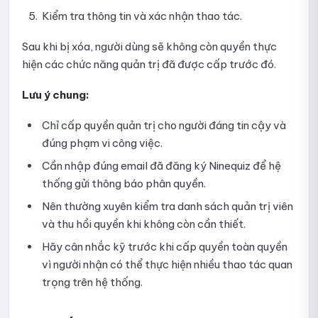
Hướng dẫn nhập câu hỏi vào Quick Quiz bằng tệp
Kiểm tra thông tin và xác nhận thao tác.
Hướng dẫn chọn câu hỏi từ thư viện cho Quick Quiz
Sau khi bị xóa, người dùng sẽ không còn quyền thực
hiện các chức năng quản trị đã được cấp trước đó.
Hướng dẫn lấy ngẫu nhiên câu hỏi từ thư viện cho Quick
Quiz
Lưu ý chung:
Các dạng câu hỏi được Quick Quiz hỗ trợ
Chỉ cấp quyền quản trị cho người đáng tin cậy và
Hướng dẫn xem danh sách bài nộp của Quick Quiz
đúng phạm vi công việc.
Cần nhập đúng email đã đăng ký Ninequiz để hệ
Hướng dẫn xem thống kê Quick Quiz
thống gửi thông báo phân quyền.
Hướng dẫn sao chép Quick Quiz
Nên thường xuyên kiểm tra danh sách quản trị viên
và thu hồi quyền khi không còn cần thiết.
Hướng dẫn xóa Quick Quiz
Hãy cân nhắc kỹ trước khi cấp quyền toàn quyền
vì người nhận có thể thực hiện nhiều thao tác quan
Thư viện câu hỏi
trọng trên hệ thống.
Hướng dẫn thêm câu hỏi vào thư viện