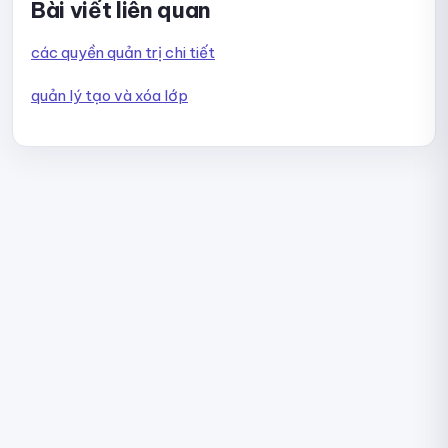
Bài viết liên quan
Hướng dẫn chỉnh sửa hoặc xóa câu hỏi trong thư viện
các quyền quản trị chi tiết
Hướng dẫn quản lý Danh mục và Nhóm câu hỏi
quản lý tạo và xóa lớp
Quản lý Lớp (Group) trên Ninequiz
Tạo, chỉnh sửa và xóa lớp
Mời và duyệt học viên tham gia lớp
Tìm kiếm và xóa học viên khỏi lớp
Theo dõi hoạt động và bài kiểm tra của lớp
Hướng dẫn quản lý quyền truy cập trên Ninequiz
Các quyền quản trị
Thêm và thay đổi quyền quản trị viên