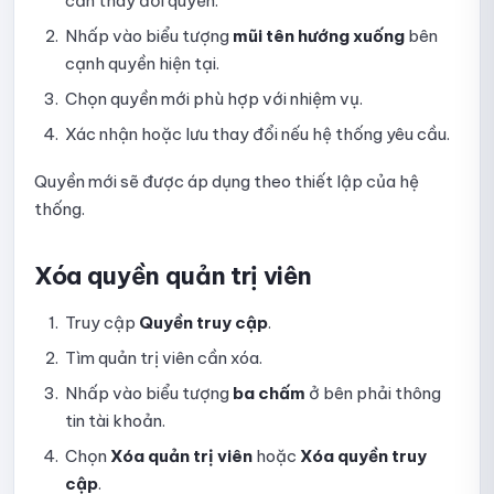
cần thay đổi quyền.
Hướng dẫn xem thống kê bài thi
Nhấp vào biểu tượng
mũi tên hướng xuống
bên
cạnh quyền hiện tại.
Hướng dẫn sao chép bài kiểm tra
Chọn quyền mới phù hợp với nhiệm vụ.
Hướng dẫn xóa bài thi
Xác nhận hoặc lưu thay đổi nếu hệ thống yêu cầu.
Hướng dẫn sử dụng quick quiz
Quyền mới sẽ được áp dụng theo thiết lập của hệ
thống.
Hướng dẫn tạo và thiết lập Quick Quiz trên Ninequiz
Hướng dẫn thiết lập hiển thị kết quả Quick Quiz
Xóa quyền quản trị viên
Hướng dẫn thiết lập xáo trộn câu hỏi trong Quick Quiz
Truy cập
Quyền truy cập
.
Tìm quản trị viên cần xóa.
Hướng dẫn thiết lập phần thưởng cho Quick Quiz
Nhấp vào biểu tượng
ba chấm
ở bên phải thông
Hướng dẫn tạo câu hỏi thủ công cho Quick Quiz
tin tài khoản.
Hướng dẫn tạo câu hỏi Quick Quiz bằng AI
Chọn
Xóa quản trị viên
hoặc
Xóa quyền truy
cập
.