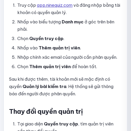
Truy cập
app.ninequiz.com
và đăng nhập bằng tài
Hướng dẫn sử dụng các dạng câu hỏi trong bài kiểm tra
khoản có quyền quản lý.
Hướng dẫn thiết lập Form trước khi làm bài
Nhấp vào biểu tượng
Danh mục
ở góc trên bên
phải.
Thiết lập hiển thị kết quả bài thi
Chọn
Quyền truy cập
.
Hướng dẫn thiết lập chấm điểm và số lần làm bài
Nhấp vào
Thêm quản trị viên
.
Nhập chính xác email của người cần phân quyền.
Hướng dẫn thiết lập Bảo mật và giám sát thi online
Chọn
Thêm quản trị viên
để hoàn tất.
Hướng dẫn thiết lập tùy chọn hiển thị
Sau khi được thêm, tài khoản mới sẽ mặc định có
Hướng dẫn dừng đăng, chỉnh sửa và đăng lại bài kiểm tra
quyền
Quản lý bài kiểm tra
. Hệ thống sẽ gửi thông
báo đến người được phân quyền.
Hướng dẫn xem danh sách bài nộp
Hướng dẫn xem chi tiết bài nộp và xác nhận điểm
Thay đổi quyền quản trị
Hướng dẫn xem dữ liệu giám sát bài kiểm tra
Tại giao diện
Quyền truy cập
, tìm quản trị viên