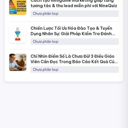
Cách tạo minigame marketing giúp tăng
tương tác & thu lead miễn phí với NineQuiz
Chưa phân loại
Chiến Lược Tối Ưu Hóa Đào Tạo & Tuyển
Dụng Nhân Sự: Giải Pháp Kiểm Tra Đánh
Giá Năng Lực Thời 4.0
Chưa phân loại
Chỉ Nhìn Điểm Số Là Chưa Đủ! 3 Điều Giáo
Viên Cần Đọc Trong Báo Cáo Kết Quả Của
NineQuiz Để Hiểu Học Sinh Hơn
Chưa phân loại