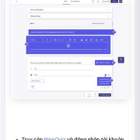
Truy cập
NineQuiz
và đăng nhập tài khoản.​