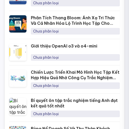
Fanpage Với Quick Quiz
Chưa phân loại
Phân Tích Thang Bloom: Ánh Xạ Tri Thức
Và Cá Nhân Hóa Lộ Trình Học Tập Cho
Từng Học Sinh
Chưa phân loại
Giới thiệu OpenAI o3 và o4-mini
Chưa phân loại
Chiến Lược Triển Khai Mô Hình Học Tập Kết
Hợp Hiệu Quả Nhờ Công Cụ Trắc Nghiệm
Online
Chưa phân loại
Bí quyết ôn tập trắc nghiệm tiếng Anh đạt
kết quả tốt nhất
Chưa phân loại
Bùng Nổ Doanh Số Và Thu Thập Khách