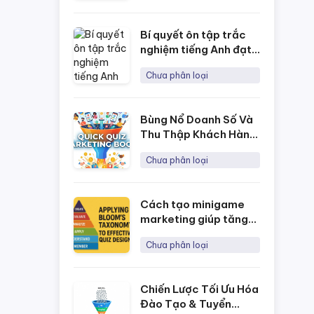
Online
Bí quyết ôn tập trắc
nghiệm tiếng Anh đạt
kết quả tốt nhất
Chưa phân loại
Bùng Nổ Doanh Số Và
Thu Thập Khách Hàng
Tiềm Năng Với Chiến
Chưa phân loại
Lược Marketing Bằng
Quick Quiz
Cách tạo minigame
marketing giúp tăng
tương tác & thu lead
Chưa phân loại
miễn phí với NineQuiz
Chiến Lược Tối Ưu Hóa
Đào Tạo & Tuyển