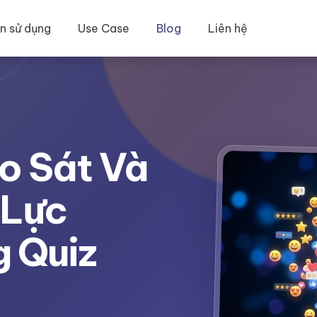
n sử dụng
Use Case
Blog
Liên hệ
o Sát Và
 Lực
 Quiz