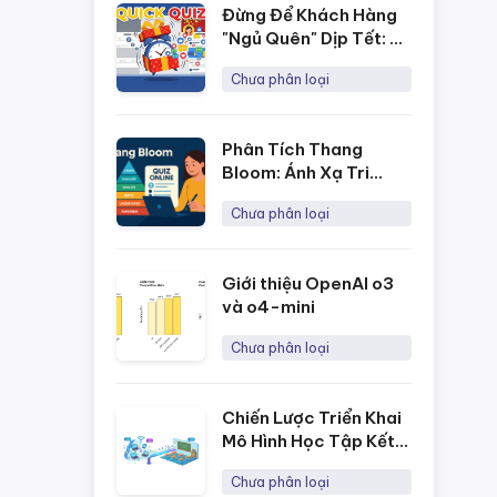
Đừng Để Khách Hàng
"Ngủ Quên" Dịp Tết: 3
Ý Tưởng Minigame
Chưa phân loại
Tương Tác Cao Cho
Fanpage Với Quick
Quiz
Phân Tích Thang
Bloom: Ánh Xạ Tri
Thức Và Cá Nhân Hóa
Chưa phân loại
Lộ Trình Học Tập Cho
Từng Học Sinh
Giới thiệu OpenAI o3
và o4-mini
Chưa phân loại
Chiến Lược Triển Khai
Mô Hình Học Tập Kết
Hợp Hiệu Quả Nhờ
Chưa phân loại
Công Cụ Trắc Nghiệm