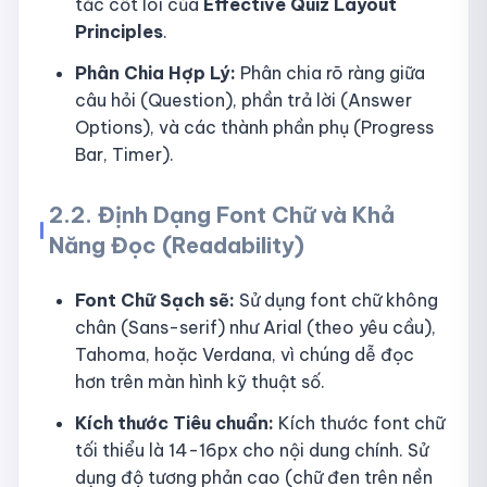
tắc cốt lõi của
Effective Quiz Layout
Principles
.
Phân Chia Hợp Lý:
Phân chia rõ ràng giữa
câu hỏi (Question), phần trả lời (Answer
Options), và các thành phần phụ (Progress
Bar, Timer).
2.2. Định Dạng Font Chữ và Khả
Năng Đọc (Readability)
Font Chữ Sạch sẽ:
Sử dụng font chữ không
chân (Sans-serif) như Arial (theo yêu cầu),
Tahoma, hoặc Verdana, vì chúng dễ đọc
hơn trên màn hình kỹ thuật số.
Kích thước Tiêu chuẩn:
Kích thước font chữ
tối thiểu là 14-16px cho nội dung chính. Sử
dụng độ tương phản cao (chữ đen trên nền