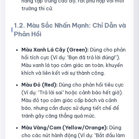
năng tập trung cao độ, rất phù hợp với môi
trường thi cử.
1.2. Màu Sắc Nhấn Mạnh: Chỉ Dẫn và
Phản Hồi
Màu Xanh Lá Cây (Green):
Dùng cho phản
hồi tích cực (Ví dụ: "Bạn đã trả lời đúng!").
Màu xanh lá tạo cảm giác an toàn, khuyến
khích và liên kết với sự thành công.
Màu Đỏ (Red):
Dùng cho phản hồi tiêu cực
(Ví dụ: "Trả lời sai" hoặc cảnh báo hết giờ).
Màu đỏ tạo cảm giác cấp bách và cảnh
báo, nhưng cần được sử dụng tiết chế để
tránh gây căng thẳng quá mức.
Màu Vàng/Cam (Yellow/Orange):
Dùng
cho các nút hành động (Ví dụ: "Bắt đầu làm