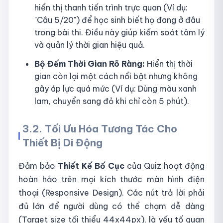
hiển thị thanh tiến trình trực quan (Ví dụ:
"Câu 5/20") để học sinh biết họ đang ở đâu
trong bài thi. Điều này giúp kiểm soát tâm lý
và quản lý thời gian hiệu quả.
Bộ Đếm Thời Gian Rõ Ràng:
Hiển thị thời
gian còn lại một cách nổi bật nhưng không
gây áp lực quá mức (Ví dụ: Dùng màu xanh
lam, chuyển sang đỏ khi chỉ còn 5 phút).
3.2. Tối Ưu Hóa Tương Tác Cho
Thiết Bị Di Động
Đảm bảo
Thiết Kế Bố Cục
của Quiz hoạt động
hoàn hảo trên mọi kích thước màn hình điện
thoại (Responsive Design). Các nút trả lời phải
đủ lớn để người dùng có thể chạm dễ dàng
(Target size tối thiểu 44x44px), là yếu tố quan