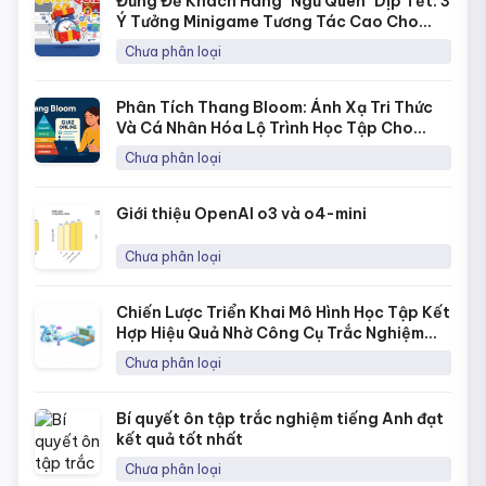
Đừng Để Khách Hàng "Ngủ Quên" Dịp Tết: 3
Ý Tưởng Minigame Tương Tác Cao Cho
Fanpage Với Quick Quiz
Chưa phân loại
Phân Tích Thang Bloom: Ánh Xạ Tri Thức
Và Cá Nhân Hóa Lộ Trình Học Tập Cho
Từng Học Sinh
Chưa phân loại
Giới thiệu OpenAI o3 và o4-mini
Chưa phân loại
Chiến Lược Triển Khai Mô Hình Học Tập Kết
Hợp Hiệu Quả Nhờ Công Cụ Trắc Nghiệm
Online
Chưa phân loại
Bí quyết ôn tập trắc nghiệm tiếng Anh đạt
kết quả tốt nhất
Chưa phân loại