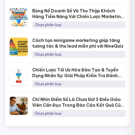
Bùng Nổ Doanh Số Và Thu Thập Khách
Hàng Tiềm Năng Với Chiến Lược Marketing
Bằng Quick Quiz
Chưa phân loại
Cách tạo minigame marketing giúp tăng
tương tác & thu lead miễn phí với NineQuiz
Chưa phân loại
Chiến Lược Tối Ưu Hóa Đào Tạo & Tuyển
Dụng Nhân Sự: Giải Pháp Kiểm Tra Đánh
Giá Năng Lực Thời 4.0
Chưa phân loại
Chỉ Nhìn Điểm Số Là Chưa Đủ! 3 Điều Giáo
Viên Cần Đọc Trong Báo Cáo Kết Quả Của
NineQuiz Để Hiểu Học Sinh Hơn
Chưa phân loại