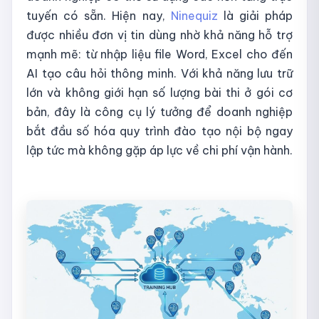
tuyến có sẵn. Hiện nay,
Ninequiz
là giải pháp
được nhiều đơn vị tin dùng nhờ khả năng hỗ trợ
mạnh mẽ: từ nhập liệu file Word, Excel cho đến
AI tạo câu hỏi thông minh. Với khả năng lưu trữ
lớn và không giới hạn số lượng bài thi ở gói cơ
bản, đây là công cụ lý tưởng để doanh nghiệp
bắt đầu số hóa quy trình đào tạo nội bộ ngay
lập tức mà không gặp áp lực về chi phí vận hành.