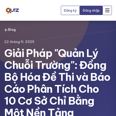
Đăng ký
Đăng nhập
←
Blog
22 tháng 11, 2025
Giải Pháp "Quản Lý
Chuỗi Trường": Đồng
Bộ Hóa Đề Thi và Báo
Cáo Phân Tích Cho
10 Cơ Sở Chỉ Bằng
Một Nền Tảng