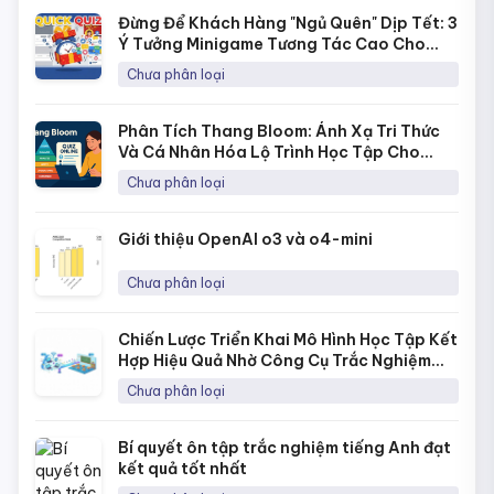
Đừng Để Khách Hàng "Ngủ Quên" Dịp Tết: 3
Ý Tưởng Minigame Tương Tác Cao Cho
Fanpage Với Quick Quiz
Chưa phân loại
Phân Tích Thang Bloom: Ánh Xạ Tri Thức
Và Cá Nhân Hóa Lộ Trình Học Tập Cho
Từng Học Sinh
Chưa phân loại
Giới thiệu OpenAI o3 và o4-mini
Chưa phân loại
Chiến Lược Triển Khai Mô Hình Học Tập Kết
Hợp Hiệu Quả Nhờ Công Cụ Trắc Nghiệm
Online
Chưa phân loại
Bí quyết ôn tập trắc nghiệm tiếng Anh đạt
kết quả tốt nhất