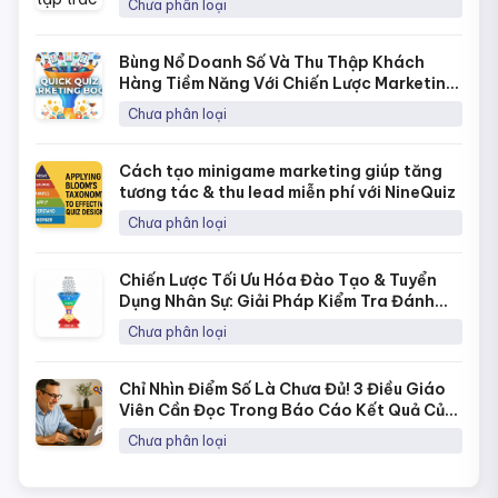
Chưa phân loại
Bùng Nổ Doanh Số Và Thu Thập Khách
Hàng Tiềm Năng Với Chiến Lược Marketing
Bằng Quick Quiz
Chưa phân loại
Cách tạo minigame marketing giúp tăng
tương tác & thu lead miễn phí với NineQuiz
Chưa phân loại
Chiến Lược Tối Ưu Hóa Đào Tạo & Tuyển
Dụng Nhân Sự: Giải Pháp Kiểm Tra Đánh
Giá Năng Lực Thời 4.0
Chưa phân loại
Chỉ Nhìn Điểm Số Là Chưa Đủ! 3 Điều Giáo
Viên Cần Đọc Trong Báo Cáo Kết Quả Của
NineQuiz Để Hiểu Học Sinh Hơn
Chưa phân loại