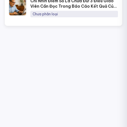
Chỉ Nhìn Điểm Số Là Chưa Đủ! 3 Điều Giáo
Viên Cần Đọc Trong Báo Cáo Kết Quả Của
NineQuiz Để Hiểu Học Sinh Hơn
Chưa phân loại