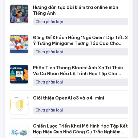
Hướng dẫn tạo bài kiểm tra online môn
Tiếng Anh
Chưa phân loại
Đừng Để Khách Hàng "Ngủ Quên" Dịp Tết: 3
Ý Tưởng Minigame Tương Tác Cao Cho
Fanpage Với Quick Quiz
Chưa phân loại
Phân Tích Thang Bloom: Ánh Xạ Tri Thức
Và Cá Nhân Hóa Lộ Trình Học Tập Cho
Từng Học Sinh
Chưa phân loại
Giới thiệu OpenAI o3 và o4-mini
Chưa phân loại
Chiến Lược Triển Khai Mô Hình Học Tập Kết
Hợp Hiệu Quả Nhờ Công Cụ Trắc Nghiệm
Online