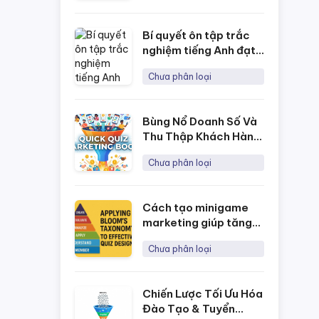
Online
Bí quyết ôn tập trắc
nghiệm tiếng Anh đạt
kết quả tốt nhất
Chưa phân loại
Bùng Nổ Doanh Số Và
Thu Thập Khách Hàng
Tiềm Năng Với Chiến
Chưa phân loại
Lược Marketing Bằng
Quick Quiz
Cách tạo minigame
marketing giúp tăng
tương tác & thu lead
Chưa phân loại
miễn phí với NineQuiz
Chiến Lược Tối Ưu Hóa
Đào Tạo & Tuyển