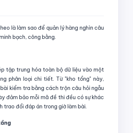
theo là làm sao để quản lý hàng nghìn câu
 minh bạch, công bằng.
hép tập trung hóa toàn bộ dữ liệu vào một
g phân loại chi tiết. Từ "kho tổng" này,
 bài kiểm tra bằng cách trộn câu hỏi ngẫu
này đảm bảo mỗi mã đề thi đều có sự khác
nh trao đổi đáp án trong giờ làm bài.
tầng