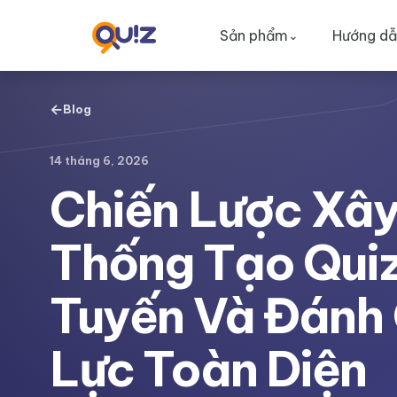
Sản phẩm
Hướng dẫ
⌄
←
Blog
14 tháng 6, 2026
Chiến Lược Xây
Thống Tạo Quiz
Tuyến Và Đánh
Lực Toàn Diện