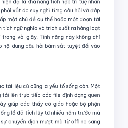
iện đại là khả năng tích hợp trí tuệ nhân
 phải vắt óc suy nghĩ từng câu hỏi và đáp
cấp một chủ đề cụ thể hoặc một đoạn tài
 tích ngữ nghĩa và trích xuất ra hàng loạt
 trong vài giây. Tính năng này không chỉ
o nội dung câu hỏi bám sát tuyệt đối vào
c tài liệu cũ cũng là yếu tố sống còn. Một
ải lên trực tiếp các file định dạng quen
này giúp các thầy cô giáo hoặc bộ phận
hổng lồ đã tích lũy từ nhiều năm trước mà
n sự chuyển dịch mượt mà từ offline sang