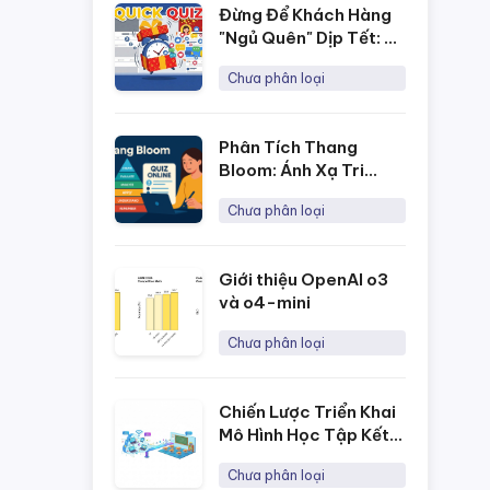
Đừng Để Khách Hàng
"Ngủ Quên" Dịp Tết: 3
Ý Tưởng Minigame
Chưa phân loại
Tương Tác Cao Cho
Fanpage Với Quick
Quiz
Phân Tích Thang
Bloom: Ánh Xạ Tri
Thức Và Cá Nhân Hóa
Chưa phân loại
Lộ Trình Học Tập Cho
Từng Học Sinh
Giới thiệu OpenAI o3
và o4-mini
Chưa phân loại
Chiến Lược Triển Khai
Mô Hình Học Tập Kết
Hợp Hiệu Quả Nhờ
Chưa phân loại
Công Cụ Trắc Nghiệm