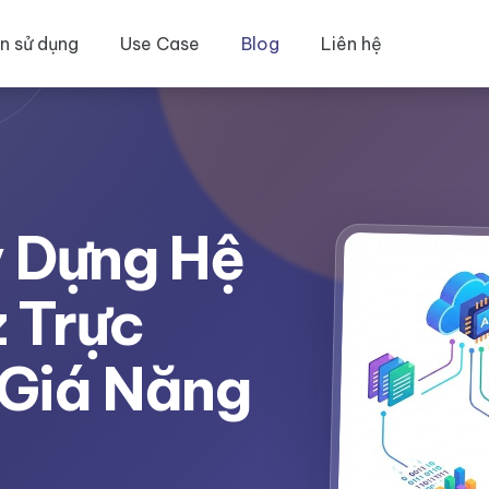
n sử dụng
Use Case
Blog
Liên hệ
 Dựng Hệ
 Trực
 Giá Năng