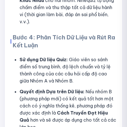
Khác Nhau
cho hai nhóm. Ninequiz tự động
chấm điểm và thu thập tất cả dữ liệu hành
vi (thời gian làm bài, đáp án sai phổ biến,
v.v.).
Bước 4: Phân Tích Dữ Liệu và Rút Ra
Kết Luận
Sử dụng Dữ liệu Quiz:
Giáo viên so sánh
điểm số trung bình, độ lệch chuẩn và tỷ lệ
thành công của các câu hỏi cấp độ cao
giữa Nhóm A và Nhóm B.
Quyết định Dựa trên Dữ liệu:
Nếu nhóm B
(phương pháp mới) có kết quả tốt hơn một
cách có ý nghĩa thống kê, phương pháp đó
được xác định là
Cách Truyền Đạt Hiệu
Quả
hơn và sẽ được áp dụng cho tất cả các
lớp học.