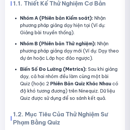
1.1. Thiết Kế Thử Nghiệm Cơ Bản
Nhóm A (Phiên bản Kiểm soát):
Nhận
phương pháp giảng dạy hiện tại (Ví dụ:
Giảng bài truyền thống).
Nhóm B (Phiên bản Thử nghiệm):
Nhận
phương pháp giảng dạy mới (Ví dụ: Dạy theo
dự án hoặc Lớp học đảo ngược).
Biến Số Đo Lường (Metrics):
Sau khi giảng
dạy, cả hai nhóm đều làm cùng một bài
Quiz (hoặc 2
Phiên Bản Quiz Khác Nhau
có
độ khó tương đương) trên Ninequiz. Dữ liệu
Quiz được sử dụng để so sánh kết quả.
1.2. Mục Tiêu Của Thử Nghiệm Sư
Phạm Bằng Quiz