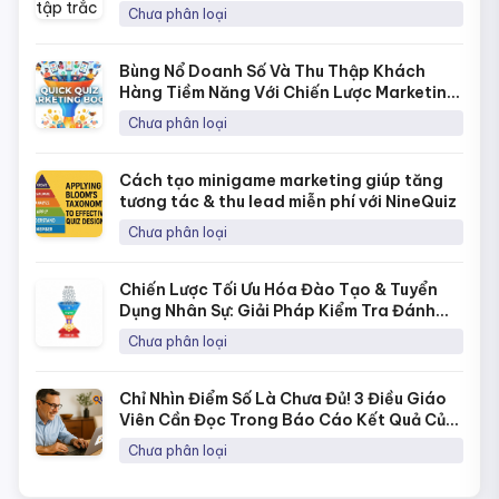
Chưa phân loại
Bùng Nổ Doanh Số Và Thu Thập Khách
Hàng Tiềm Năng Với Chiến Lược Marketing
Bằng Quick Quiz
Chưa phân loại
Cách tạo minigame marketing giúp tăng
tương tác & thu lead miễn phí với NineQuiz
Chưa phân loại
Chiến Lược Tối Ưu Hóa Đào Tạo & Tuyển
Dụng Nhân Sự: Giải Pháp Kiểm Tra Đánh
Giá Năng Lực Thời 4.0
Chưa phân loại
Chỉ Nhìn Điểm Số Là Chưa Đủ! 3 Điều Giáo
Viên Cần Đọc Trong Báo Cáo Kết Quả Của
NineQuiz Để Hiểu Học Sinh Hơn
Chưa phân loại