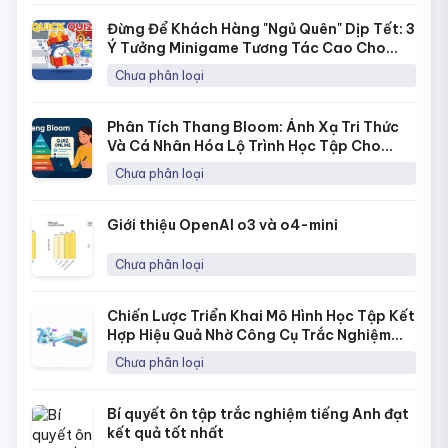
Đừng Để Khách Hàng "Ngủ Quên" Dịp Tết: 3
Ý Tưởng Minigame Tương Tác Cao Cho
Fanpage Với Quick Quiz
Chưa phân loại
Phân Tích Thang Bloom: Ánh Xạ Tri Thức
Và Cá Nhân Hóa Lộ Trình Học Tập Cho
Từng Học Sinh
Chưa phân loại
Giới thiệu OpenAI o3 và o4-mini
Chưa phân loại
Chiến Lược Triển Khai Mô Hình Học Tập Kết
Hợp Hiệu Quả Nhờ Công Cụ Trắc Nghiệm
Online
Chưa phân loại
Bí quyết ôn tập trắc nghiệm tiếng Anh đạt
kết quả tốt nhất