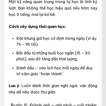
Một kỹ năng quan trọng trong tự học là tính kỷ
luật. Bạn không thể học hiệu quả nếu hôm nay
học 5 tiếng, mai lại bỏ bê.
Cách xây dựng thói quen học:
Đặt khung giờ học cố định trong ngày (ví dụ:
7h – 9h tối).
Bắt đầu từ những buổi học ngắn (15 – 30
phút), sau đó tăng dần thời lượng.
Đánh dấu ✅ vào lịch học mỗi ngày để duy
trì cảm giác “hoàn thành”.
Lưu ý
: Luôn dành thời gian nghỉ ngơi, vận động
nhẹ để não được thư giãn.
Bước 5: Đánh giá – ghi nhớ – cải thiện