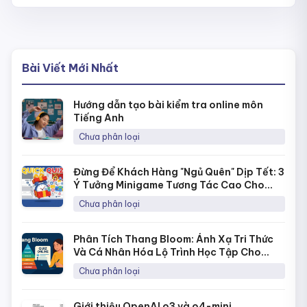
Bài Viết Mới Nhất
Hướng dẫn tạo bài kiểm tra online môn
Tiếng Anh
Chưa phân loại
Đừng Để Khách Hàng "Ngủ Quên" Dịp Tết: 3
Ý Tưởng Minigame Tương Tác Cao Cho
Fanpage Với Quick Quiz
Chưa phân loại
Phân Tích Thang Bloom: Ánh Xạ Tri Thức
Và Cá Nhân Hóa Lộ Trình Học Tập Cho
Từng Học Sinh
Chưa phân loại
Giới thiệu OpenAI o3 và o4-mini